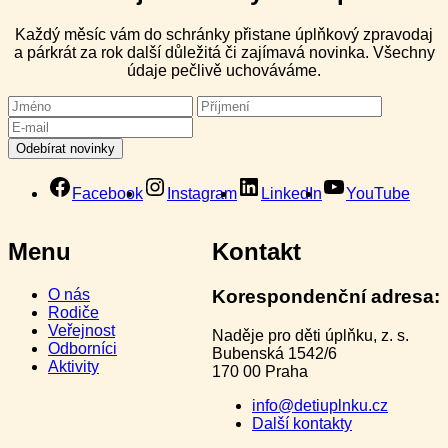
Každý měsíc vám do schránky přistane úplňkový zpravodaj
a párkrát za rok další důležitá či zajímavá novinka. Všechny
údaje pečlivě uchováváme.
Facebook
Instagram
LinkedIn
YouTube
Menu
Kontakt
O nás
Korespondenční adresa:
Rodiče
Veřejnost
Naděje pro děti úplňku, z. s.
Odborníci
Bubenská 1542/6
Aktivity
170 00 Praha
info@detiuplnku.cz
Další kontakty