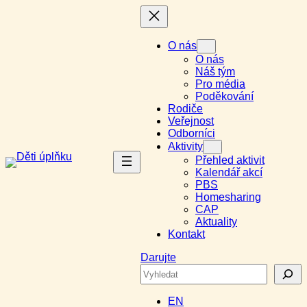
Přeskočit
na
obsah
O nás
O nás
Náš tým
Pro média
Poděkování
Rodiče
Veřejnost
Odborníci
Aktivity
Přehled aktivit
Kalendář akcí
PBS
Homesharing
CAP
Aktuality
Kontakt
Darujte
Search
EN