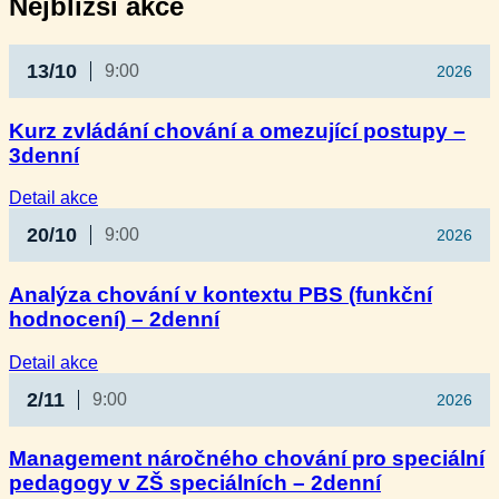
Nejbližší akce
13/10
9:00
2026
Kurz zvládání chování a omezující postupy –
3denní
:
Detail akce
Kurz
20/10
9:00
2026
zvládání
chování
a omezující
Analýza chování v kontextu PBS (funkční
postupy
hodnocení) – 2denní
–
3denní
:
Detail akce
Analýza
2/11
9:00
2026
chování
v kontextu
PBS
Management náročného chování pro speciální
(funkční
pedagogy v ZŠ speciálních – 2denní
hodnocení)