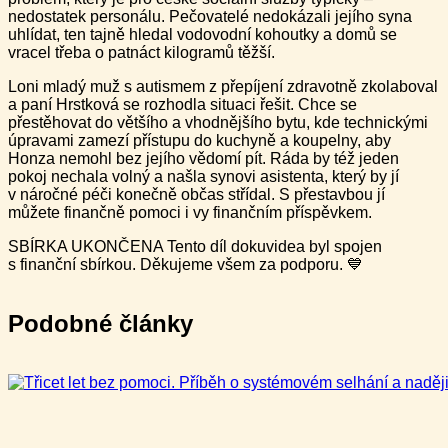
nedostatek personálu. Pečovatelé nedokázali jejího syna
uhlídat, ten tajně hledal vodovodní kohoutky a domů se
vracel třeba o patnáct kilogramů těžší.
Loni mladý muž s autismem z přepíjení zdravotně zkolaboval
a paní Hrstková se rozhodla situaci řešit. Chce se
přestěhovat do většího a vhodnějšího bytu, kde technickými
úpravami zamezí přístupu do kuchyně a koupelny, aby
Honza nemohl bez jejího vědomí pít. Ráda by též jeden
pokoj nechala volný a našla synovi asistenta, který by jí
v náročné péči konečně občas střídal. S přestavbou jí
můžete finančně pomoci i vy finančním příspěvkem.
SBÍRKA UKONČENA Tento díl dokuvidea byl spojen
s finanční sbírkou. Děkujeme všem za podporu. 💙
Podobné články