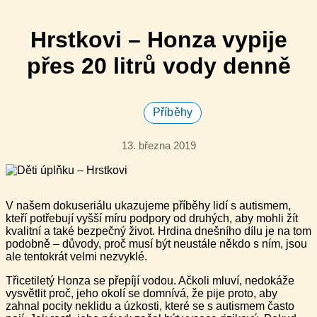
Hrstkovi – Honza vypije
přes 20 litrů vody denně
Příběhy
13. března 2019
V našem dokuseriálu ukazujeme příběhy lidí s autismem,
kteří potřebují vyšší míru podpory od druhých, aby mohli žít
kvalitní a také bezpečný život. Hrdina dnešního dílu je na tom
podobně – důvody, proč musí být neustále někdo s ním, jsou
ale tentokrát velmi nezvyklé.
Třicetiletý Honza se přepíjí vodou. Ačkoli mluví, nedokáže
vysvětlit proč, jeho okolí se domnívá, že pije proto, aby
zahnal pocity neklidu a úzkosti, které se s autismem často