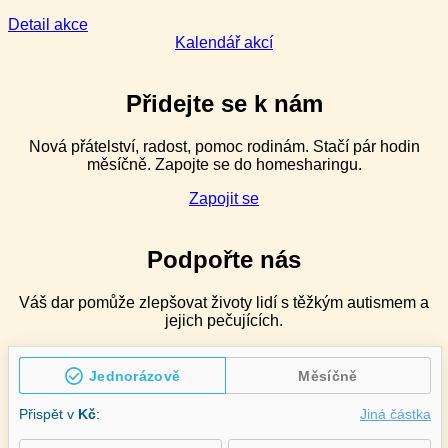
–
2denní
:
Detail akce
Management
Kalendář akcí
náročného
chování
pro
Přidejte se k nám
speciální
pedagogy
Nová přátelství, radost, pomoc rodinám. Stačí pár hodin
v ZŠ
měsíčně. Zapojte se do homesharingu.
speciálních
–
Zapojit se
2denní
Podpořte nás
Váš dar pomůže zlepšovat životy lidí s těžkým autismem a
jejich pečujících.