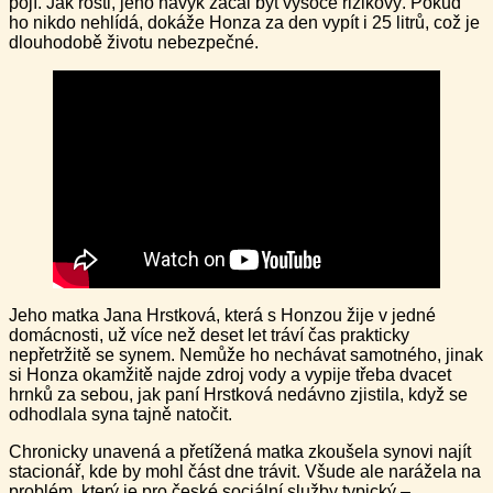
pojí. Jak rostl, jeho návyk začal být vysoce rizikový. Pokud
ho nikdo nehlídá, dokáže Honza za den vypít i 25 litrů, což je
dlouhodobě životu nebezpečné.
Jeho matka Jana Hrstková, která s Honzou žije v jedné
domácnosti, už více než deset let tráví čas prakticky
nepřetržitě se synem. Nemůže ho nechávat samotného, jinak
si Honza okamžitě najde zdroj vody a vypije třeba dvacet
hrnků za sebou, jak paní Hrstková nedávno zjistila, když se
odhodlala syna tajně natočit.
Chronicky unavená a přetížená matka zkoušela synovi najít
stacionář, kde by mohl část dne trávit. Všude ale narážela na
problém, který je pro české sociální služby typický –