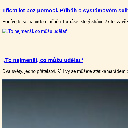
Třicet let bez pomoci. Příběh o systémovém selh
Podívejte se na video: příběh Tomáše, který strávil 27 let zavř
„To nejmenší, co můžu udělat“
Dva světy, jedno přátelství. 💙 I vy se můžete stát kamarádem