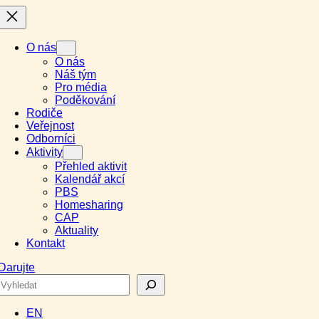
O nás
O nás
Náš tým
Pro média
Poděkování
Rodiče
Veřejnost
Odborníci
Aktivity
Přehled aktivit
Kalendář akcí
PBS
Homesharing
CAP
Aktuality
Kontakt
Darujte
Search
EN