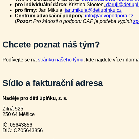
pro individuální dárce
: Kristina Slooten,
daruji@detiupl
pro firmy
: Jan Mikula,
jan.mikula@detiuplnku.cz
Centrum advokační podpory
:
info@advopodpora.cz
(
Pozor:
Pro žádosti o podporu CAP je potřeba vyplnit
sp
Chcete poznat náš tým?
Podívejte se na
stránku našeho týmu
, kde najdete více informac
Sídlo a fakturační adresa
Naděje pro děti úplňku, z. s.
Žitná 525
250 64 Měšice
IČ: 05643856
DIČ: CZ05643856