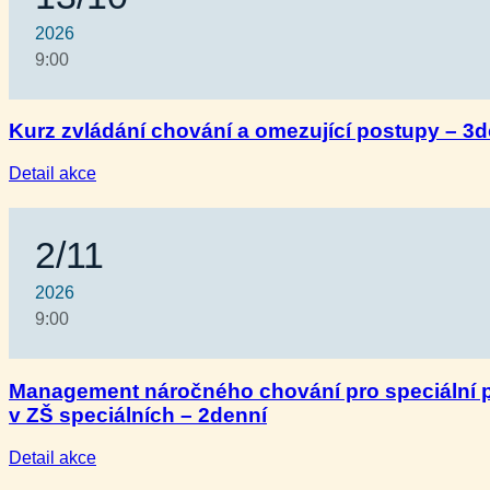
2026
9:00
Kurz zvládání chování a omezující postupy – 3d
:
Detail akce
Kurz
zvládání
chování
2/11
a omezující
postupy
–
2026
3denní
9:00
Management náročného chování pro speciální
v ZŠ speciálních – 2denní
:
Detail akce
Management