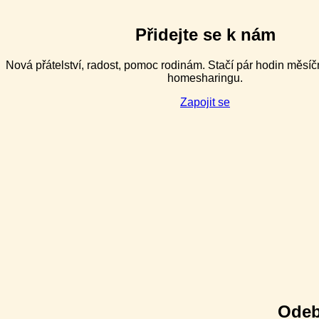
náročného
chování
pro
Přidejte se k nám
speciální
pedagogy
Nová přátelství, radost, pomoc rodinám. Stačí pár hodin měsíč
v ZŠ
homesharingu.
speciálních
–
Zapojit se
2denní
Odeb