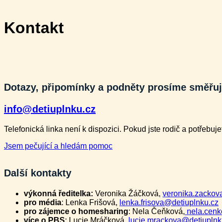
Kontakt
Dotazy, připomínky a podněty prosíme směřuj
info@detiuplnku.cz
Telefonická linka není k dispozici. Pokud jste rodič a potřebuj
Jsem pečující a hledám pomoc
Další kontakty
výkonná ředitelka:
Veronika Žáčková,
veronika.zackov
pro média
: Lenka Frišová,
lenka.frisova@detiuplnku.cz
pro zájemce o homesharing
: Nela Čeňková,
nela.cenk
více o PBS
: Lucie Mráčková,
lucie.mrackova@detiuplnk