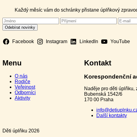
Každý měsíc vám do schránky přistane úplňkový zpravoda
Facebook
Instagram
LinkedIn
YouTube
Menu
Kontakt
O nás
Korespondenční a
Rodiče
Veřejnost
Naděje pro děti úplňku, z
Odborníci
Bubenská 1542/6
Aktivity
170 00 Praha
info@detiuplnku.c
Další kontakty
Děti úplňku 2026