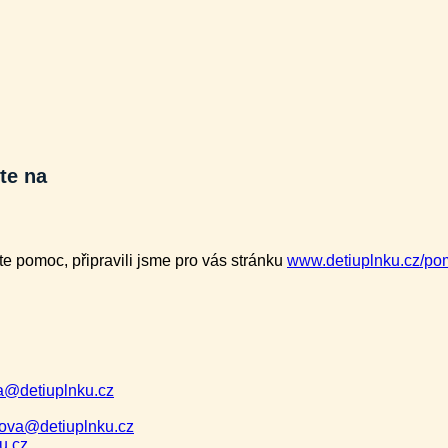
te na
ete pomoc, připravili jsme pro vás stránku
www.detiuplnku.cz/po
a@detiuplnku.cz
ova@detiuplnku.cz
u.cz