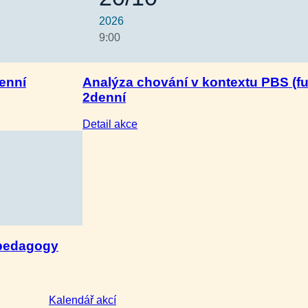
2026
9:00
enní
Analýza chování v kontextu PBS (f
2denní
:
Detail akce
Analýza
chování
v kontextu
PBS
(funkční
hodnocení)
–
2denní
 pedagogy
Kalendář akcí