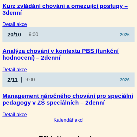
Kurz zvládání chování a omezující postupy –
3denní
:
Detail akce
Kurz
20/10
9:00
2026
zvládání
chování
a omezující
Analýza chování v kontextu PBS (funkční
postupy
hodnocení) – 2denní
–
3denní
:
Detail akce
Analýza
2/11
9:00
2026
chování
v kontextu
PBS
Management náročného chování pro speciální
(funkční
pedagogy v ZŠ speciálních – 2denní
hodnocení)
–
2denní
:
Detail akce
Management
Kalendář akcí
náročného
chování
pro