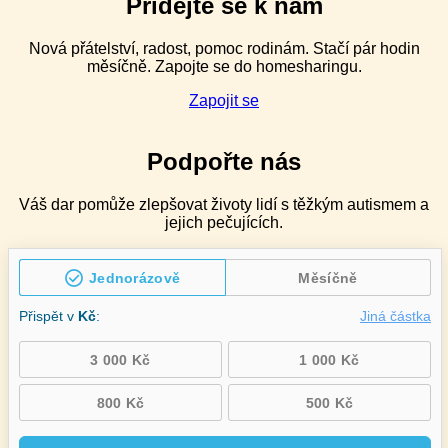
Přidejte se k nám
speciální
pedagogy
Nová přátelství, radost, pomoc rodinám. Stačí pár hodin
v ZŠ
měsíčně. Zapojte se do homesharingu.
speciálních
–
Zapojit se
2denní
Podpořte nás
Váš dar pomůže zlepšovat životy lidí s těžkým autismem a
jejich pečujících.