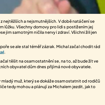
 z nejtěžších a nejsmutnějších. V době natáčení se
 lůžku. Všechny domovy pro lidi s postižením jej
im samotným ničila nervy i zdraví. Všichni žili jen
ře se ale stal téměř zázrak. Michal začal chodit rád
.
kal
začal těšit na osamostatnění se, na to, až bude žít ve
tních obyvatel dům dnes přijímá nové obyvatele.
 mladý muž, který se dokáže osamostatnit od rodičů
iče tedy mohou a plánují za Michalem jezdit, jak to