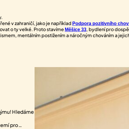
y.
ené v zahraničí, jako je například
Podpora pozitivního chov
ovat o ty velké. Proto stavíme
, bydlení pro dosp
Měšice 33
autismem, mentálním postižením a náročným chováním a jejich
 týmu! Hledáme
zemí pro…