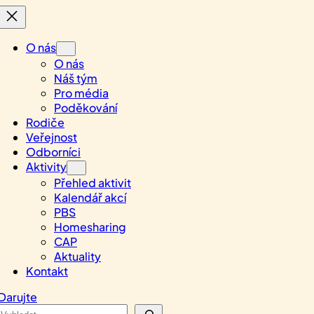
O nás
O nás
Náš tým
Pro média
Poděkování
Rodiče
Veřejnost
Odborníci
Aktivity
Přehled aktivit
Kalendář akcí
PBS
Homesharing
CAP
Aktuality
Kontakt
Darujte
Search