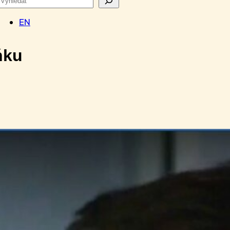
EN
ňku