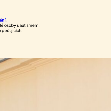
.
ání
ělé osoby s autismem.
 pečujících.