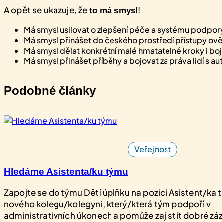
A opět se ukazuje, že
!
to má smysl
Má smysl usilovat o zlepšení péče a systému podpor
Má smysl přinášet do českého prostředí přístupy ověř
Má smysl dělat konkrétní malé hmatatelné kroky i boj
Má smysl přinášet příběhy a bojovat za práva lidí s 
Podobné články
Veřejnost
Hledáme Asistenta/ku týmu
Zapojte se do týmu Dětí úplňku na pozici Asistent/ka
nového kolegu/kolegyni, který/která tým podpoří v
administrativních úkonech a pomůže zajistit dobré zá