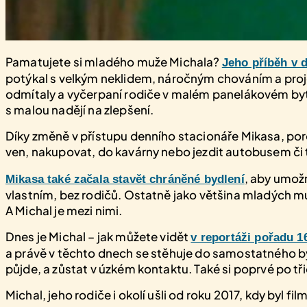
Pamatujete si mladého muže Michala?
Jeho příběh v 
potýkal s velkým neklidem, náročným chováním a projev
odmítaly a vyčerpaní rodiče v malém panelákovém bytě n
s malou nadějí na zlepšení.
Díky změně v přístupu denního stacionáře Mikasa, poro
ven, nakupovat, do kavárny nebo jezdit autobusem či 
, aby umožn
Mikasa také začala stavět chráněné bydlení
vlastním, bez rodičů. Ostatně jako většina mladých m
A Michal je mezi nimi.
Dnes je Michal – jak můžete vidět
v reportáži pořadu 1
a právě v těchto dnech se stěhuje do samostatného bydl
půjde, a zůstat v úzkém kontaktu. Také si poprvé po 
Michal, jeho rodiče i okolí ušli od roku 2017, kdy byl fi