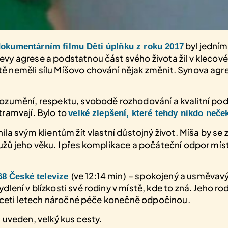
byl jedním
dokumentárním filmu Děti úplňku z roku 2017
y agrese a podstatnou část svého života žil v klecovém
eměli sílu Míšovo chování nějak změnit. Synova agrese j
zumění, respektu, svobodě rozhodování a kvalitní podpo
tramvají. Bylo to
velké zlepšení, které tehdy nikdo neče
ila svým klientům žít vlastní důstojný život. Míša by se 
užů jeho věku. I přes komplikace a počáteční odpor mís
(ve 12:14 min)
– spokojený a usměvavý
68 České televize
ení v blízkosti své rodiny v místě, kde to zná. Jeho rod
třiceti letech náročné péče konečně odpočinou.
lm uveden, velký kus cesty.