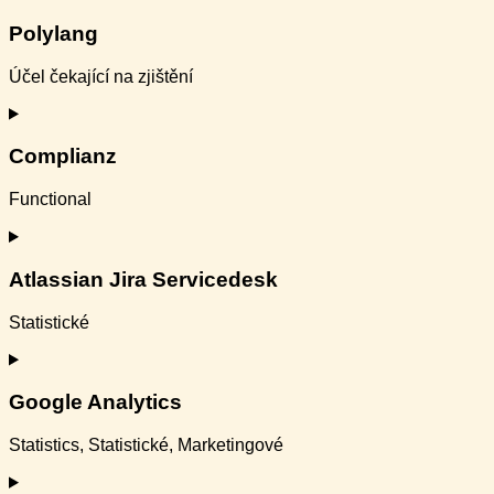
to
service
Polylang
wordpress
Účel čekající na zjištění
Consent
to
service
Complianz
polylang
Functional
Consent
to
service
Atlassian Jira Servicedesk
complianz
Statistické
Consent
to
service
Google Analytics
atlassian-
jira-
Statistics, Statistické, Marketingové
servicedesk
Consent