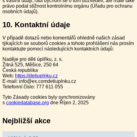
s vašimi údaji, rádi bychom se o tom dozvěděli, ale máte také
právo podat stížnost kontrolnímu orgánu (Úřadu pro ochranu
osobních údajů).
10. Kontaktní údaje
V případě dotazů nebo komentářů ohledně našich zásad
týkajících se souborů cookies a tohoto prohlášení nás prosím
kontaktujte pomocí následujících kontaktních údajů:
Naděje pro děti úplňku, z. s.
Žitná 525, Měšice, 250 64
Česká republika
Web:
https://detiuplnku.cz
E-mail:
info@
ex.com
detiuplnku.cz
Telefonní číslo: 777 611 055
Tyto Zásady cookies byly synchronizovány
s
cookiedatabase.org
dne Říjen 2, 2025
Nejbližší akce