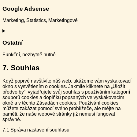
to
service
Google Adsense
google-
analytics
Marketing, Statistics, Marketingové
Consent
to
service
Ostatní
google-
adsense
Funkční, nezbytně nutné
Consent
7. Souhlas
to
service
Když poprvé navštívíte náš web, ukážeme vám vyskakovací
ostatní
okno s vysvětlením o cookies. Jakmile kliknete na „Uložit
předvolby“, vyjadřujete svůj souhlas s používáním kategorií
souborů cookies a doplňků popsaných ve vyskakovacím
okně a v těchto Zásadách cookies. Používání cookies
můžete zakázat pomocí svého prohlížeče, ale mějte na
paměti, že naše webové stránky již nemusí fungovat
správně.
7.1 Správa nastavení souhlasu