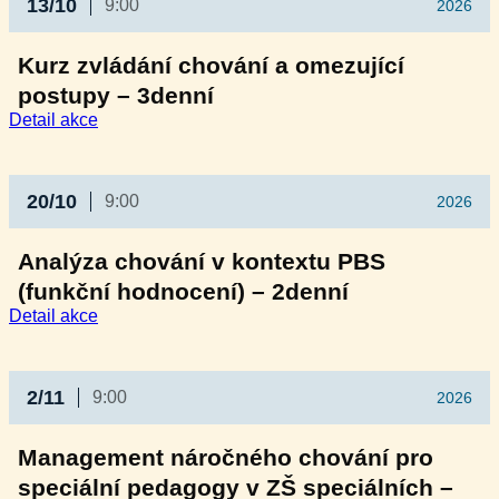
13/10
9:00
2026
Kurz zvládání chování a omezující
postupy – 3denní
:
Detail akce
Kurz
zvládání
chování
a omezující
20/10
9:00
2026
postupy
–
Analýza chování v kontextu PBS
3denní
(funkční hodnocení) – 2denní
:
Detail akce
Analýza
chování
v kontextu
PBS
2/11
9:00
2026
(funkční
hodnocení)
Management náročného chování pro
–
2denní
speciální pedagogy v ZŠ speciálních –