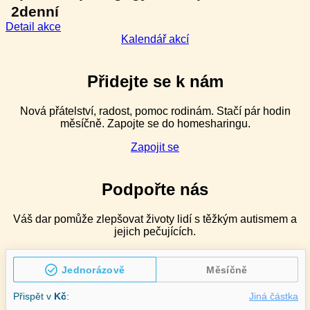
2denní
:
Detail akce
Management
Kalendář akcí
náročného
chování
pro
Přidejte se k nám
speciální
pedagogy
Nová přátelství, radost, pomoc rodinám. Stačí pár hodin
v ZŠ
měsíčně. Zapojte se do homesharingu.
speciálních
–
Zapojit se
2denní
Podpořte nás
Váš dar pomůže zlepšovat životy lidí s těžkým autismem a
jejich pečujících.