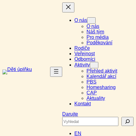
Přeskočit
na
obsah
O nás
O nás
Náš tým
Pro média
Poděkování
Rodiče
Veřejnost
Odborníci
Aktivity
Přehled aktivit
Kalendář akcí
PBS
Homesharing
CAP
Aktuality
Kontakt
Darujte
Search
EN