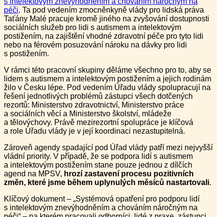
s intelektovým znevýhodněním a chováním náročným na
péči
. Ta pod vedením zmocněnkyně vlády pro lidská práva
Taťány Malé pracuje kromě jiného na zvyšování dostupnosti
sociálních služeb pro lidi s autismem a intelektovým
postižením, na zajištění vhodné zdravotní péče pro tyto lidi
nebo na férovém posuzování nároku na dávky pro lidi
s postižením.
V rámci této pracovní skupiny děláme všechno pro to, aby se
lidem s autismem a intelektovým postižením a jejich rodinám
žilo v Česku lépe. Pod vedením Úřadu vlády spolupracují na
řešení jednotlivých problémů zástupci všech dotčených
rezortů: Ministerstvo zdravotnictví, Ministerstvo práce
a sociálních věcí a Ministerstvo školství, mládeže
a tělovýchovy. Právě mezirezortní spolupráce je klíčová
a role Úřadu vlády je v její koordinaci nezastupitelná.
Zároveň agendy spadající pod Úřad vlády patří mezi nejvyšší
vládní priority. V případě, že se podpora lidí s autismem
a intelektovým postižením stane pouze jednou z dílčích
agend na MPSV,
hrozí zastavení procesu pozitivních
změn, které jsme během uplynulých měsíců nastartovali
.
Klíčový dokument – „Systémová opatření pro podporu lidí
s intelektovým znevýhodněním a chováním náročným na
péči“ – na kterém pracovali odborníci, lidé z praxe, zástupci