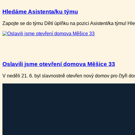
Hledáme Asistenta/ku týmu
Zapojte se do týmu Dětí úplňku na pozici Asistent/ka týmu! H
Oslavili jsme otevření domova Měšice 33
V neděli ​21. 6. b​yl slavnostně otevře​n nový domov pro ​čtyři