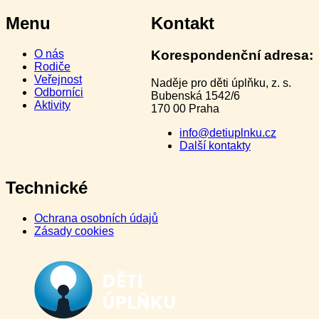
Menu
Kontakt
O nás
Korespondenční adresa:
Rodiče
Veřejnost
Naděje pro děti úplňku, z. s.
Odborníci
Bubenská 1542/6
Aktivity
170 00 Praha
info@detiuplnku.cz
Další kontakty
Technické
Ochrana osobních údajů
Zásady cookies