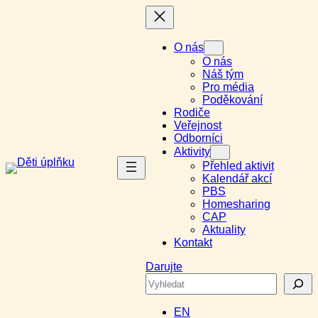
Přeskočit
na
obsah
O nás
O nás
Náš tým
Pro média
Poděkování
Rodiče
Veřejnost
Odborníci
Aktivity
Přehled aktivit
Kalendář akcí
PBS
Homesharing
CAP
Aktuality
Kontakt
Darujte
Search
EN