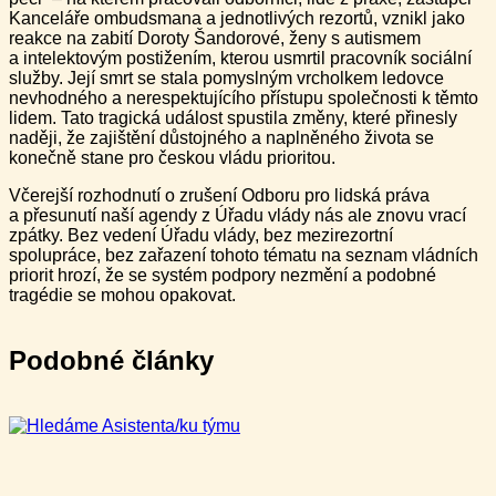
Kanceláře ombudsmana a jednotlivých rezortů, vznikl jako
reakce na zabití Doroty Šandorové, ženy s autismem
a intelektovým postižením, kterou usmrtil pracovník sociální
služby. Její smrt se stala pomyslným vrcholkem ledovce
nevhodného a nerespektujícího přístupu společnosti k těmto
lidem. Tato tragická událost spustila změny, které přinesly
naději, že zajištění důstojného a naplněného života se
konečně stane pro českou vládu prioritou.
Včerejší rozhodnutí o zrušení Odboru pro lidská práva
a přesunutí naší agendy z Úřadu vlády nás ale znovu vrací
zpátky. Bez vedení Úřadu vlády, bez mezirezortní
spolupráce, bez zařazení tohoto tématu na seznam vládních
priorit hrozí, že se systém podpory nezmění a podobné
tragédie se mohou opakovat.
Podobné články