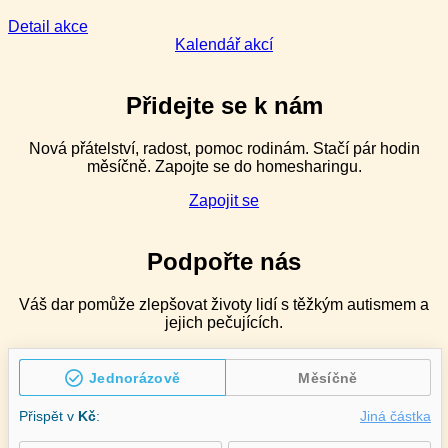
–
2denní
:
Detail akce
Management
Kalendář akcí
náročného
chování
pro
Přidejte se k nám
speciální
pedagogy
Nová přátelství, radost, pomoc rodinám. Stačí pár hodin
v ZŠ
měsíčně. Zapojte se do homesharingu.
speciálních
–
Zapojit se
2denní
Podpořte nás
Váš dar pomůže zlepšovat životy lidí s těžkým autismem a
jejich pečujících.