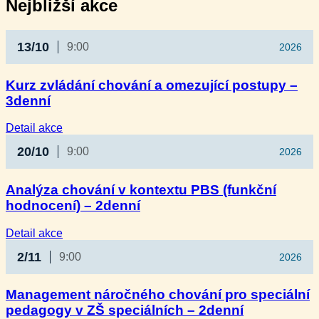
Nejbližší akce
13/10
9:00
2026
Kurz zvládání chování a omezující postupy –
3denní
:
Detail akce
Kurz
20/10
9:00
2026
zvládání
chování
a omezující
Analýza chování v kontextu PBS (funkční
postupy
hodnocení) – 2denní
–
3denní
:
Detail akce
Analýza
2/11
9:00
2026
chování
v kontextu
PBS
Management náročného chování pro speciální
(funkční
pedagogy v ZŠ speciálních – 2denní
hodnocení)