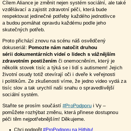
Cílem Aliance je změnit nejen systém sociální, ale také
vzdělávací a zajistit zdravotní péči, která bude
respektovat jedinečné potřeby každého jednotlivce
a budou pomáhat opravdu každému podle jeho
skutečných potřeb.
Proto přichází znovu na scénu náš osvědčený
dokuseriál:
Pomozte nám natočit druhou
sérii dokumentárních videí o lidech s vážnějším
zdravotním postižením
či onemocněním, který je
několik stovek tisíc a týká se i lidí s autismem! Jejich
životní osudy totiž otevírají oči i dveře k veřejnosti
i politikům. Ze zkušenosti víme, že jedno video vydá za
tisíc slov a tak urychlí naši snahu o spravedlivější
sociální systém.
Staňte se prosím součástí
#ProPodporu
i Vy –
pomůžete rozhýbat změnu, která přinese dostupnou
péči těm nejpotřebnějším! Děkujeme.
Chci podpořit
#ProPodporu na Hithitu!