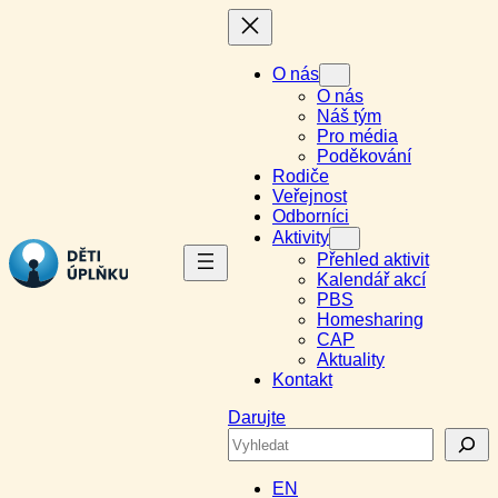
Přeskočit
na
obsah
O nás
O nás
Náš tým
Pro média
Poděkování
Rodiče
Veřejnost
Odborníci
Aktivity
Přehled aktivit
Kalendář akcí
PBS
Homesharing
CAP
Aktuality
Kontakt
Darujte
Search
EN