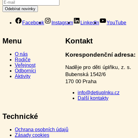
Facebook
Instagram
LinkedIn
YouTube
Menu
Kontakt
O nás
Korespondenční adresa:
Rodiče
Veřejnost
Naděje pro děti úplňku, z. s.
Odborníci
Bubenská 1542/6
Aktivity
170 00 Praha
info@detiuplnku.cz
Další kontakty
Technické
Ochrana osobních údajů
Zásady cookies