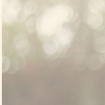
–
2denní