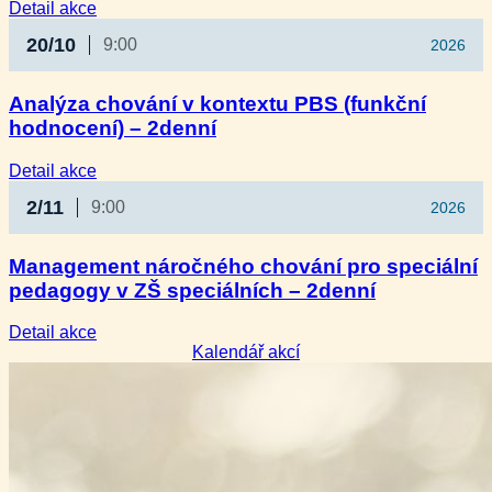
:
Detail akce
Kurz
20/10
9:00
2026
zvládání
chování
a omezující
Analýza chování v kontextu PBS (funkční
postupy
hodnocení) – 2denní
–
3denní
:
Detail akce
Analýza
2/11
9:00
2026
chování
v kontextu
PBS
Management náročného chování pro speciální
(funkční
pedagogy v ZŠ speciálních – 2denní
hodnocení)
–
2denní
:
Detail akce
Management
Kalendář akcí
náročného
chování
pro
speciální
pedagogy
v ZŠ
speciálních