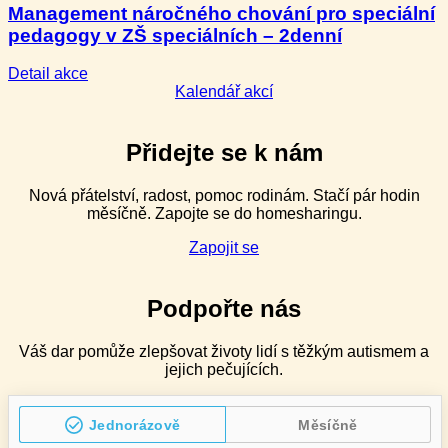
Management náročného chování pro speciální
(funkční
pedagogy v ZŠ speciálních – 2denní
hodnocení)
–
2denní
:
Detail akce
Management
Kalendář akcí
náročného
chování
pro
Přidejte se k nám
speciální
pedagogy
Nová přátelství, radost, pomoc rodinám. Stačí pár hodin
v ZŠ
měsíčně. Zapojte se do homesharingu.
speciálních
–
Zapojit se
2denní
Podpořte nás
Váš dar pomůže zlepšovat životy lidí s těžkým autismem a
jejich pečujících.