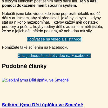
s těžkým funkčním postižením mezi další lidi.
Jen s vaší
pomocí dokážeme měnit sociální systém.
Natočili jsme také video, kde jsme poprosili několik rodičů
dětí s autismem, aby si představili, jaké by to bylo… kdyby
stát na nikoho nezapomínal… kdyby každý měl dostatek
podpory a péče… kdyby rodiny dětí s autismem měli jistotu,
že se o jejich děti někdo postará, až nebudou mít síly…
Podívat se na video a zjistit více
Pomůžete také sdílením na Facebooku:
Chci jednoduše sdílet video na Facebooku
Podobné články
Setkání týmu Dětí úplňku ve Smečně