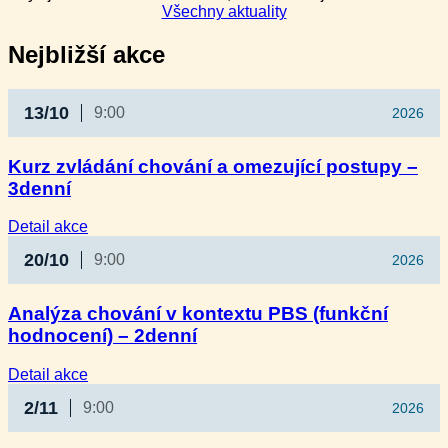
Všechny aktuality
Nejbližší akce
13/10
9:00
2026
Kurz zvládání chování a omezující postupy –
3denní
:
Detail akce
Kurz
20/10
9:00
2026
zvládání
chování
a omezující
Analýza chování v kontextu PBS (funkční
postupy
hodnocení) – 2denní
–
3denní
:
Detail akce
Analýza
2/11
9:00
2026
chování
v kontextu
PBS