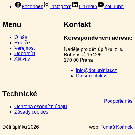
Facebook
Instagram
LinkedIn
YouTube
Menu
Kontakt
O nás
Korespondenční adresa:
Rodiče
Veřejnost
Naděje pro děti úplňku, z. s.
Odborníci
Bubenská 1542/6
Aktivity
170 00 Praha
info@detiuplnku.cz
Další kontakty
Technické
Podpořte nás
Ochrana osobních údajů
Zásady cookies
Děti úplňku 2026
web:
Tomáš Kořínek