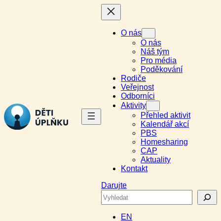
Přeskočit
na
obsah
O nás
O nás
Náš tým
Pro média
Poděkování
Rodiče
Veřejnost
Odborníci
Aktivity
Přehled aktivit
Kalendář akcí
PBS
Homesharing
CAP
Aktuality
Kontakt
Darujte
Search
EN