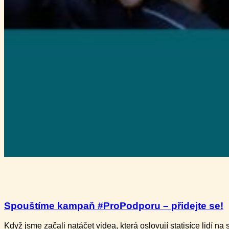
Spouštíme kampaň #ProPodporu – přidejte se!
Když jsme začali natáčet videa, která oslovují statisíce lidí na