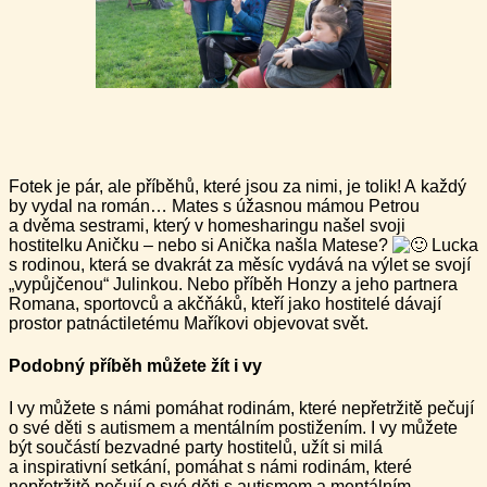
Fotek je pár, ale příběhů, které jsou za nimi, je tolik! A každý
by vydal na román… Mates s úžasnou mámou Petrou
a dvěma sestrami, který v homesharingu našel svoji
hostitelku Aničku – nebo si Anička našla Matese?
Lucka
s rodinou, která se dvakrát za měsíc vydává na výlet se svojí
„vypůjčenou“ Julinkou. Nebo příběh Honzy a jeho partnera
Romana, sportovců a akčňáků, kteří jako hostitelé dávají
prostor patnáctiletému Maříkovi objevovat svět.
Podobný příběh můžete žít i vy
I vy můžete s námi pomáhat rodinám, které nepřetržitě pečují
o své děti s autismem a mentálním postižením. I vy můžete
být součástí bezvadné party hostitelů, užít si milá
a inspirativní setkání, pomáhat s námi rodinám, které
nepřetržitě pečují o své děti s autismem a mentálním