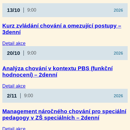
13/10
9:00
2026
Kurz zvládání chování a omezující postupy –
3denní
:
Detail akce
Kurz
20/10
9:00
2026
zvládání
chování
a omezující
Analýza chování v kontextu PBS (funkční
postupy
hodnocení) – 2denní
–
3denní
:
Detail akce
Analýza
2/11
9:00
2026
chování
v kontextu
PBS
Management náročného chování pro speciální
(funkční
pedagogy v ZŠ speciálních – 2denní
hodnocení)
–
2denní
:
Detail akce