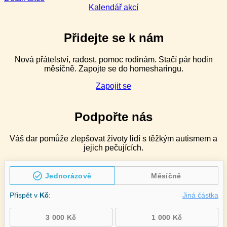
Management
Kalendář akcí
náročného
chování
pro
Přidejte se k nám
speciální
pedagogy
Nová přátelství, radost, pomoc rodinám. Stačí pár hodin
v ZŠ
měsíčně. Zapojte se do homesharingu.
speciálních
–
Zapojit se
2denní
Podpořte nás
Váš dar pomůže zlepšovat životy lidí s těžkým autismem a
jejich pečujících.