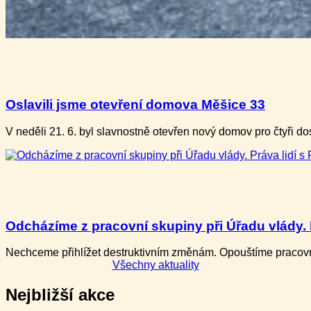
Oslavili jsme otevření domova Měšice 33
V neděli ​21. 6. b​yl slavnostně otevře​n nový domov pro ​čtyři
Odcházíme z pracovní skupiny při Úřadu vlády. P
Nechceme přihlížet destruktivním změnám. Opouštíme pracovní
Všechny aktuality
Nejbližší akce