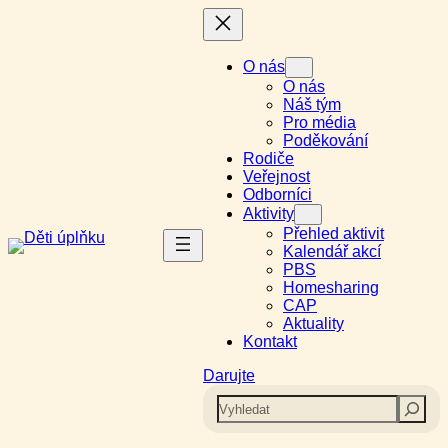
Přeskočit
na
obsah
O nás
O nás
Náš tým
Pro média
Poděkování
Rodiče
Veřejnost
Odborníci
Aktivity
Přehled aktivit
Kalendář akcí
PBS
Homesharing
CAP
Aktuality
Kontakt
Darujte
Search