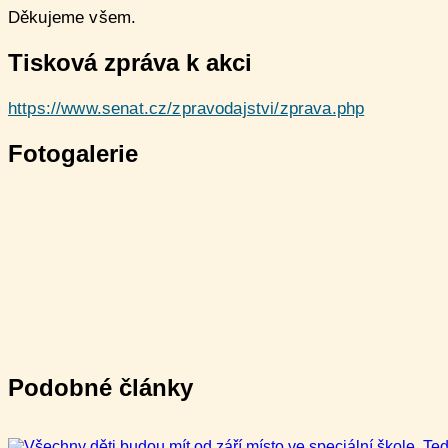
Děkujeme všem.
Tisková zpráva k akci
https://www.senat.cz/zpravodajstvi/zprava.php
Fotogalerie
Podobné články