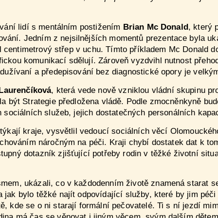
ování lidí s mentálním postižením
Brian Mc Donald
, který
ování. Jedním z nejsilnějších momentů prezentace byla uk
obil centimetrový střep v uchu. Tímto příkladem Mc Donald 
ickou komunikací sdělují. Zároveň vyzdvihl nutnost přehod
nadužívaní a předepisování bez diagnostické opory je velk
Laurenčíková
, která vede nově vzniklou vládní skupinu p
měla být Strategie předložena vládě. Podle zmocněnkyně bu
h sociálních služeb, jejich dostatečných personálních kapac
otýkají kraje, vysvětlil vedoucí sociálních věcí Olomoucké
s chováním náročným na péči. Kraji chybí dostatek dat k to
upný dotazník zjišťující potřeby rodin v těžké životní situa
utismem, ukázali, co v každodenním životě znamená starat 
jak bylo těžké najít odpovídající služby, které by jim péči
 kde se o ni starají formální pečovatelé. Ti s ní jezdí mimo
odina má čas se věnovat i jiným věcem, svým dalším dětem 