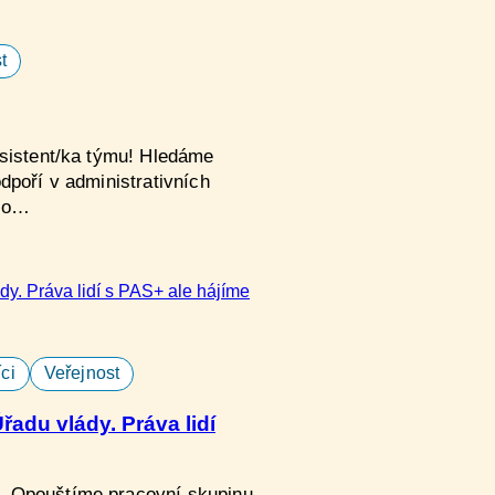
t
Asistent/ka týmu! Hledáme
dpoří v administrativních
pro…
ci
Veřejnost
adu vlády. Práva lidí
. Opouštíme pracovní skupinu