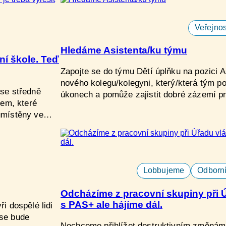
Veřejnos
Hledáme Asistenta/ku týmu
ní škole. Teď
Zapojte se do týmu Dětí úplňku na pozici 
nového kolegu/kolegyni, který/která tým po
 se středně
úkonech a pomůže zajistit dobré zázemí 
m, které​
 umístěny ve…
Lobbujeme
Odborní
Odcházíme z pracovní skupiny při Úř
s PAS+ ale hájíme dál.
ři dospělé lidi
 se bude
Nechceme přihlížet destruktivním změnám