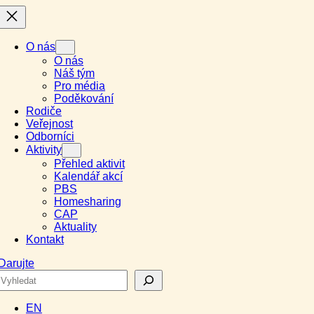
O nás
O nás
Náš tým
Pro média
Poděkování
Rodiče
Veřejnost
Odborníci
Aktivity
Přehled aktivit
Kalendář akcí
PBS
Homesharing
CAP
Aktuality
Kontakt
Darujte
Search
EN