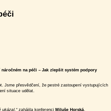
péči
 náročném na péči – Jak zlepšit systém podpory
ot. Jsme přesvědčení, že pestré zastoupení vystupujících
ení situace udělat.
 ukázal,“
zahájila konferenci
Miluše Horská
,