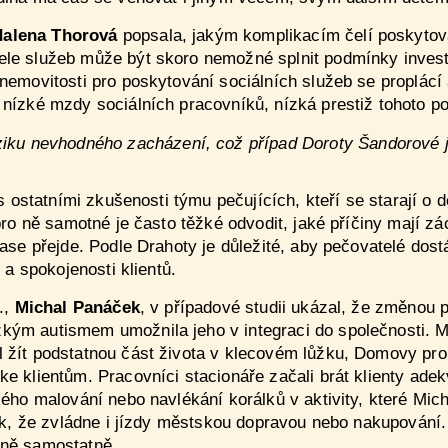
alena Thorová
popsala, jakým komplikacím čelí poskytova
le služeb může být skoro nemožné splnit podmínky investi
emovitosti pro poskytování sociálních služeb se proplácí a
nízké mzdy sociálních pracovníků, nízká prestiž tohoto pov
ziku nevhodného zacházení, což případ Doroty Šandorové 
 s ostatními zkušenosti týmu pečujících, kteří se starají o d
pro ně samotné je často těžké odvodit, jaké příčiny mají zá
zase přejde. Podle Drahoty je důležité, aby pečovatelé dos
 a spokojenosti klientů.
.,
Michal Panáček
, v případové studii ukázal, že změnou 
ým autismem umožnila jeho v integraci do společnosti. Mi
žít podstatnou část života v klecovém lůžku, Domovy pro l
e klientům. Pracovníci stacionáře začali brát klienty adek
kého malování nebo navlékání korálků v aktivity, které Mi
ik, že zvládne i jízdy městskou dopravou nebo nakupování. N
lně samostatně.