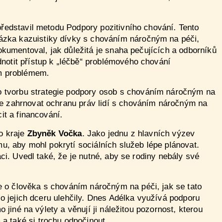
 představil metodu Podpory pozitivního chování. Tento
ázka kazuistiky dívky s chováním náročným na péči,
dokumentoval, jak důležitá je snaha pečujících a odborníků
notit přístup k „léčbě“ problémového chování
ým problémem.
ro tvorbu strategie podpory osob s chováním náročným na
de zahrnovat ochranu práv lidí s chováním náročným na
it a financování.
ho kraje
Zbyněk Vočka
. Jako jednu z hlavních výzev
mu, aby mohl pokrytí sociálních služeb lépe plánovat.
ci. Uvedl také, že je nutné, aby se rodiny nebály své
se o člověka s chováním náročným na péči, jak se tato
 o jejich dceru ulehčily. Dnes Adélka využívá podporu
 jiné na výlety a věnují ji náležitou pozornost, kterou
a také si trochu odpočinout.