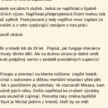
telé sociálních služeb. Jedná se například o špatně
čních výzev. Například předprojektová řízení mohou stát
ž zpětně. Poskytovatel ji tedy nejdříve musí zaplatit ze
olání a z toho vyplývající nezájem o tuto práci.
jasně ukázal
.
ěti a mladé lidi do 19 let. Popsal, jak funguje interakce
chvaty těchto dětí. Ale na druhou stranu je dobré umět
távali podpůrný servis v podobě pravidelných supervizí
přístupu a orientací na klienta můžeme zlepšit hodně.
chal s autismem a těžkou mentální retardací před pěti
idi s postižením jej odmítaly. Ve stacionáři Mikasa, kam
vátně jejich věku. Došlo například ke zrušení výzdoby
chala skutečně zajímají. Pomohla taky změna bydliště
yní je Michal jedním z klientů, kteří by se měli