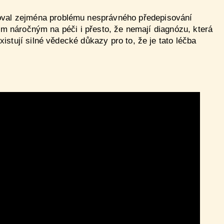
val zejména problému nesprávného předepisování
ním náročným na péči i přesto, že nemají diagnózu, která
stují silné vědecké důkazy pro to, že je tato léčba