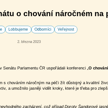
nátu o chování náročném na 
e
Lobbujeme
Odborníci
Veřejnost
2. března 2023
 v Senátu Parlamentu ČR uspořádali konferenci „
O chování
em s chováním náročným na péči žít důstojný a kvalitní živ
iv, a umožnilo jasněji vidět kroky, které je třeba pro zlepš
 nevhodného zacházení, což případ Doroty Šandorové jasně