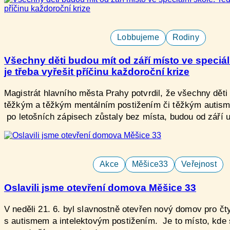
Lobbujeme
Rodiny
Všechny děti budou mít od září místo ve speciál
je třeba vyřešit příčinu každoroční krize​
Magistrát hlavního města Prahy potvrdil, že všechny děti​
těžkým a těžkým mentálním postižením či těžkým autisme
po letošních zápisech zůstaly bez místa, budou od září
Akce
Měšice33
Veřejnost
Oslavili jsme otevření domova Měšice 33
V neděli ​21. 6. b​yl slavnostně otevře​n nový domov pro ​čty
s autismem a intelektovým postižením​. Je to místo, kde