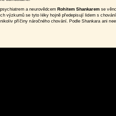
ým psychiatrem a neurovědcem
Rohitem Shankarem
se věno
ských výzkumů se tyto léky hojně předepisují lidem s chová
ikoliv příčiny náročného chování. Podle Shankara ani neexi