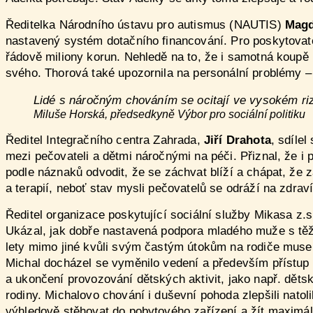
Ředitelka Národního ústavu pro autismus (NAUTIS)
Magd
nastavený systém dotačního financování. Pro poskytovate
řádově miliony korun. Nehledě na to, že i samotná koupě n
svého. Thorová také upozornila na personální problémy – 
Lidé s náročným chováním se ocitají ve vysokém ri
Miluše Horská, předsedkyně Výbor pro sociální politiku
Ředitel Integračního centra Zahrada,
Jiří Drahota
, sdílel
mezi pečovateli a dětmi náročnými na péči. Přiznal, že i 
podle náznaků odvodit, že se záchvat blíží a chápat, že 
a terapií, neboť stav mysli pečovatelů se odráží na zdraví
Ředitel organizace poskytující sociální služby Mikasa z.s
Ukázal, jak dobře nastavená podpora mladého muže s těžk
lety mimo jiné kvůli svým častým útokům na rodiče musel 
Michal docházel se vyměnilo vedení a především přístup k
a ukončení provozování dětských aktivit, jako např. děts
rodiny. Michalovo chování i duševní pohoda zlepšili natol
výhledově stěhovat do pobytového zařízení a žít maximá