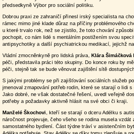
předsedkyně Výbor pro sociální politiku.
Dobrou praxi ze zahraničí přinesl irský specialista na ch
rámec mimo jiné klade důraz na příčiny problémového ch
u které trvalo rok, než se zjistilo, že toto chování způs
pochopit, co nám lidé s mentálním postižením svou specif
antipsychotiky a další psychiatrickou medikací, jejichž 
Vládní zmocněnkyně pro lidská práva,
Klára Šimáčková 
péči, představila práci této skupiny. Do konce roku by 
péči, stejně tak se bude věnovat zajištění sítě dostupnýc
S jakými problémy se při zajišťování sociálních služeb p
jmenoval zmapování potřeb rodin, které se starají o lidi 
Jako dobré, ne však dostatečné řešení, uvedl veřejně dost
potřeby a požadavky aktivně hlásit na své obci či kraji.
Manželé Škochovi
, kteří se starají o dceru Adélku s a
náročnost projevuje, čeho všeho se rodina musela vzdát a 
samostatného bydlení. Část týdne tráví v asistenčním bytě,
Adélka potřebuje. Stav Adélky se díky tomu zlepšuje a r