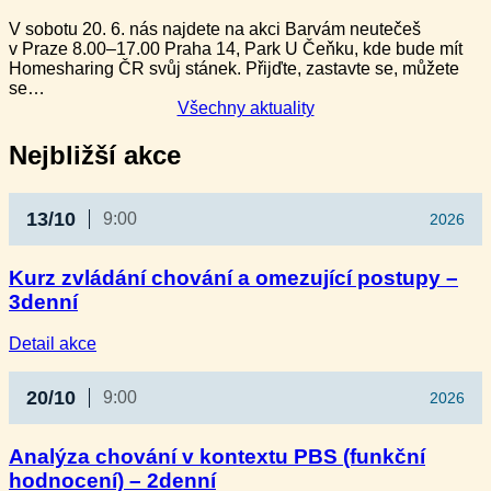
V sobotu 20. 6. nás najdete na akci Barvám neutečeš
v Praze 8.00–17.00 Praha 14, Park U Čeňku, kde bude mít
Homesharing ČR svůj stánek. Přijďte, zastavte se, můžete
se…
Všechny aktuality
Nejbližší akce
13/10
9:00
2026
Kurz zvládání chování a omezující postupy –
3denní
:
Detail akce
Kurz
zvládání
20/10
9:00
2026
chování
a omezující
postupy
Analýza chování v kontextu PBS (funkční
–
hodnocení) – 2denní
3denní