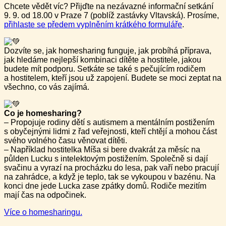
Chcete vědět víc? Přijďte na nezávazné informační setkání
9. 9. od 18.00 v Praze 7 (poblíž zastávky Vltavská). Prosíme,
přihlaste se předem vyplněním krátkého formuláře
.
Dozvíte se, jak homesharing funguje, jak probíhá příprava,
jak hledáme nejlepší kombinaci dítěte a hostitele, jakou
budete mít podporu. Setkáte se také s pečujícím rodičem
a hostitelem, kteří jsou už zapojení. Budete se moci zeptat na
všechno, co vás zajímá.
Co je homesharing?
– Propojuje rodiny dětí s autismem a mentálním postižením
s obyčejnými lidmi z řad veřejnosti, kteří chtějí a mohou část
svého volného času věnovat dítěti.
– Například hostitelka Míša si bere dvakrát za měsíc na
půlden Lucku s intelektovým postižením. Společně si dají
svačinu a vyrazí na procházku do lesa, pak vaří nebo pracují
na zahrádce, a když je teplo, tak se vykoupou v bazénu. Na
konci dne jede Lucka zase zpátky domů. Rodiče mezitím
mají čas na odpočinek.
Více o homesharingu.