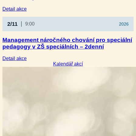
:
Detail akce
Analýza
chování
2/11
9:00
2026
v kontextu
PBS
(funkční
Management náročného chování pro speciální
hodnocení)
pedagogy v ZŠ speciálních – 2denní
–
2denní
:
Detail akce
Management
Kalendář akcí
náročného
chování
pro
speciální
pedagogy
v ZŠ
speciálních
–
2denní