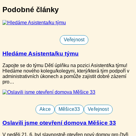
Podobné články
Veřejnost
Hledáme Asistenta/ku týmu
Zapojte se do týmu Dětí úplňku na pozici Asistent/ka týmu!
Hledáme nového kolegu/kolegyni, který/která tým podpoří v
administrativních úkonech a pomůže zajistit dobré zázemí
pro…
Akce
Měšice33
Veřejnost
Oslavili jsme otevření domova Měšice 33
V neděli ​21. 6. b​yl slavnostně otevře​n nový domov pro ​čtyři