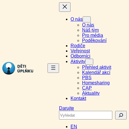
Přeskočit
na
obsah
O nás
O nás
Náš tým
Pro média
Poděkování
Rodiče
Veřejnost
Odborníci
Aktivity
Přehled aktivit
Kalendář akcí
PBS
Homesharing
CAP
Aktuality
Kontakt
Darujte
Search
EN