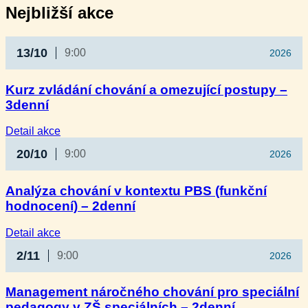
Nejbližší akce
13/10
9:00
2026
Kurz zvládání chování a omezující postupy –
3denní
:
Detail akce
Kurz
20/10
9:00
2026
zvládání
chování
a omezující
Analýza chování v kontextu PBS (funkční
postupy
hodnocení) – 2denní
–
3denní
:
Detail akce
Analýza
2/11
9:00
2026
chování
v kontextu
PBS
Management náročného chování pro speciální
(funkční
pedagogy v ZŠ speciálních – 2denní
hodnocení)