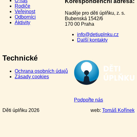
O nás
Korespondenční adresa:
Rodiče
Veřejnost
Naděje pro děti úplňku, z. s.
Odborníci
Bubenská 1542/6
Aktivity
170 00 Praha
info@detiuplnku.cz
Další kontakty
Technické
Ochrana osobních údajů
Zásady cookies
Podpořte nás
Děti úplňku 2026
web:
Tomáš Kořínek