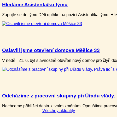
Hledáme Asistenta/ku týmu
Zapojte se do týmu Dětí úplňku na pozici Asistent/ka týmu! H
Oslavili jsme otevření domova Měšice 33
V neděli ​21. 6. b​yl slavnostně otevře​n nový domov pro ​čtyři
Odcházíme z pracovní skupiny při Úřadu vlády. P
Nechceme přihlížet destruktivním změnám. Opouštíme pracovní
Všechny aktuality