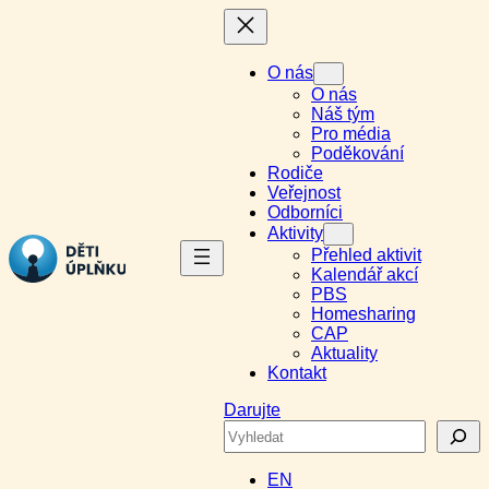
Přeskočit
na
obsah
O nás
O nás
Náš tým
Pro média
Poděkování
Rodiče
Veřejnost
Odborníci
Aktivity
Přehled aktivit
Kalendář akcí
PBS
Homesharing
CAP
Aktuality
Kontakt
Darujte
Search
EN