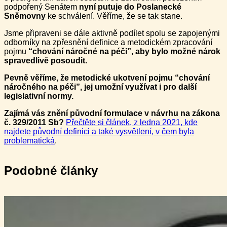
podpořený Senátem
nyní putuje do Poslanecké
Sněmovny
ke schválení. Věříme, že se tak stane.
Jsme připraveni se dále aktivně podílet spolu se zapojenými
odborníky na zpřesnění definice a metodickém zpracování
pojmu
“chování náročné na péči”, aby bylo možné nárok
spravedlivě posoudit.
Pevně věříme, že metodické ukotvení pojmu “chování
náročného na péči”, jej umožní využívat i pro další
legislativní normy.
Zajímá vás znění původní formulace v návrhu na zákona
č. 329/2011 Sb?
Přečtěte si článek, z ledna 2021, kde
najdete původní definici a také vysvětlení, v čem byla
problematická
.
Podobné články