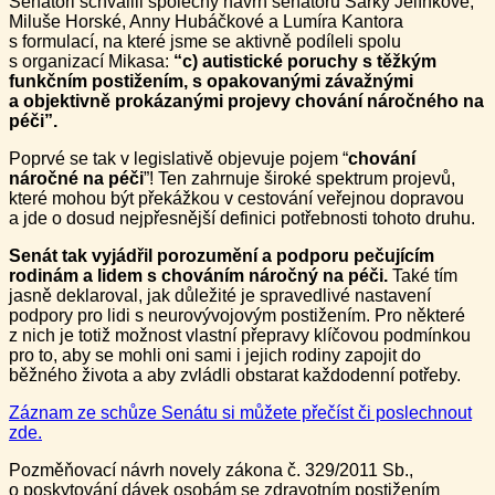
Senátoři schválili společný návrh senátorů Šárky Jelínkové,
Miluše Horské, Anny Hubáčkové a Lumíra Kantora
s formulací, na které jsme se aktivně podíleli spolu
s organizací Mikasa:
“c) autistické poruchy s těžkým
funkčním postižením, s opakovanými závažnými
a objektivně prokázanými projevy chování náročného na
péči”.
Poprvé se tak v legislativě objevuje pojem “
chování
náročné na péči
”! Ten zahrnuje široké spektrum projevů,
které mohou být překážkou v cestování veřejnou dopravou
a jde o dosud nejpřesnější definici potřebnosti tohoto druhu.
Senát tak vyjádřil porozumění a podporu pečujícím
rodinám a lidem s chováním náročný na péči.
Také tím
jasně deklaroval, jak důležité je spravedlivé nastavení
podpory pro lidi s neurovývojovým postižením. Pro některé
z nich je totiž možnost vlastní přepravy klíčovou podmínkou
pro to, aby se mohli oni sami i jejich rodiny zapojit do
běžného života a aby zvládli obstarat každodenní potřeby.
Záznam ze schůze Senátu si můžete přečíst či poslechnout
zde.
Pozměňovací návrh novely zákona č. 329/2011 Sb.,
o poskytování dávek osobám se zdravotním postižením