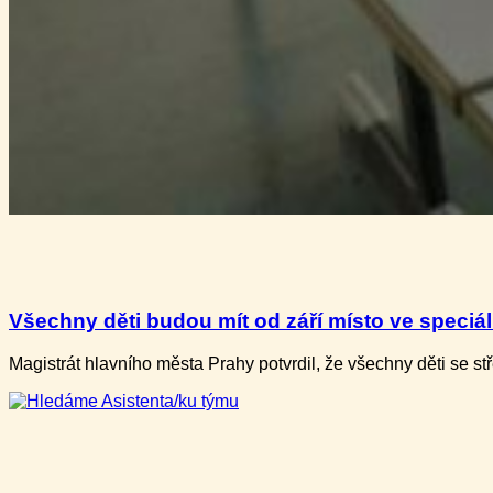
Všechny děti budou mít od září místo ve speciální
Magistrát hlavního města Prahy potvrdil, že všechny děti​ se 