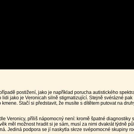
případě postižení, jako je například porucha autistického spektr
o lidi jako je Veronicah silně stigmatizující. Stejně svérázné p
 kmene. Stačí si představit, že musíte s dítětem putovat na dr
le Veronicy, příliš nápomocný není: kromě špatné diagnostiky se
věk měl možnost hradit si je sám, musí za nimi dvakrát týdně pů
lná. Jediná podpora se jí naskytla skrze svépomocné skupiny ro