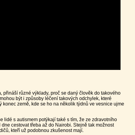
a, přináší různé výklady, proč se daný člověk do takového
ak mohou být i způsoby léčení takových odchylek, které
uhý konec země, kde se ho na několik týdnů ve vesnice ujme
 lidé s autismem potýkají také s tím, že ze zdravotního
l dne cestovat třeba až do Nairobi. Stejně tak možnost
dičů, kteří už podobnou zkušenost mají.