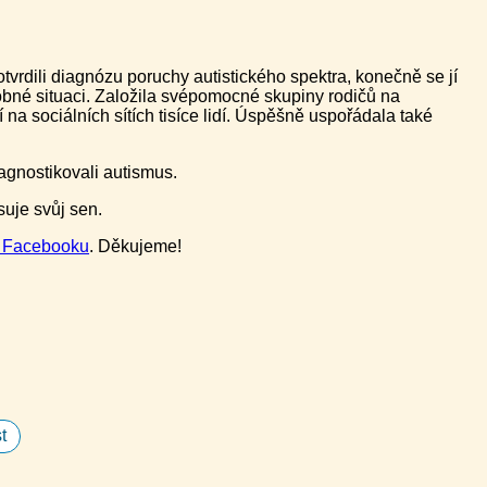
vrdili diagnózu poruchy autistického spektra, konečně se jí
dobné situaci. Založila svépomocné skupiny rodičů na
 na sociálních sítích tisíce lidí. Úspěšně uspořádala také
iagnostikovali autismus.
suje svůj sen.
a Facebooku
. Děkujeme!
t