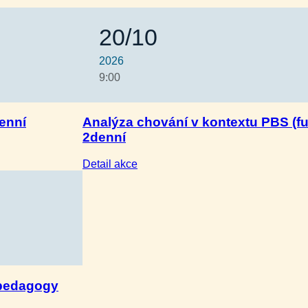
20/10
2026
9:00
enní
Analýza chování v kontextu PBS (f
2denní
:
Detail akce
Analýza
chování
v kontextu
PBS
(funkční
hodnocení)
–
2denní
 pedagogy