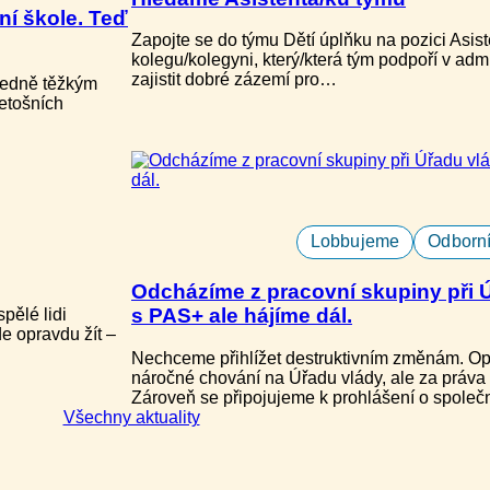
ní škole. Teď
Zapojte se do týmu Dětí úplňku na pozici Asi
kolegu/kolegyni, který/která tým podpoří v ad
zajistit dobré zázemí pro…
tředně těžkým
letošních
Lobbujeme
Odborní
Odcházíme z pracovní skupiny při Úř
s PAS+ ale hájíme dál.
spělé lidi
e opravdu žít –
Nechceme přihlížet destruktivním změnám. Op
náročné chování na Úřadu vlády, ale za práva 
Zároveň se připojujeme k prohlášení o spole
Všechny aktuality