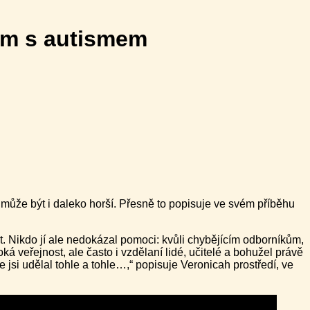
em s autismem
 může být i daleko horší. Přesně to popisuje ve svém příběhu
být. Nikdo jí ale nedokázal pomoci: kvůli chybějícím odborníkům,
veřejnost, ale často i vzdělaní lidé, učitelé a bohužel právě
že jsi udělal tohle a tohle…,“ popisuje Veronicah prostředí, ve