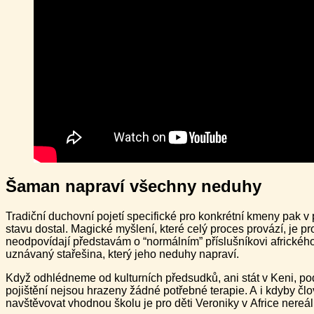
Šaman napraví všechny neduhy
Tradiční duchovní pojetí specifické pro konkrétní kmeny pak v 
stavu dostal. Magické myšlení, které celý proces provází, je pr
neodpovídají představám o “normálním” příslušníkovi afrického
uznávaný stařešina, který jeho neduhy napraví.
Když odhlédneme od kulturních předsudků, ani stát v Keni, pod
pojištění nejsou hrazeny žádné potřebné terapie. A i kdyby člo
navštěvovat vhodnou školu je pro děti Veroniky v Africe nereá