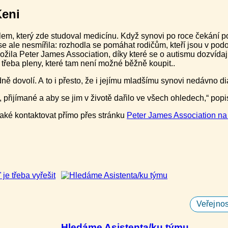
Keni
m, který zde studoval medicínu. Když synovi po roce čekání pot
 se ale nesmířila: rozhodla se pomáhat rodičům, kteří jsou v po
ložila Peter James Association, díky které se o autismu dozvídají
u třeba pleny, které tam není možné běžně koupit..
ně dovolí. A to i přesto, že i jejímu mladšímu synovi nedávno d
 přijímané a aby se jim v životě dařilo ve všech ohledech,“ popi
 také kontaktovat přímo přes stránku
Peter James Association n
Veřejnos
Hledáme Asistenta/ku týmu