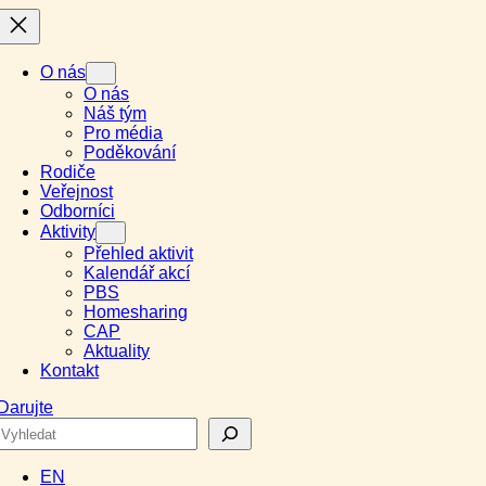
O nás
O nás
Náš tým
Pro média
Poděkování
Rodiče
Veřejnost
Odborníci
Aktivity
Přehled aktivit
Kalendář akcí
PBS
Homesharing
CAP
Aktuality
Kontakt
Darujte
Search
EN