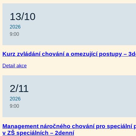
13/10
2026
9:00
Kurz zvládání chování a omezující postupy – 3d
:
Detail akce
Kurz
zvládání
chování
2/11
a omezující
postupy
–
2026
3denní
9:00
Management náročného chování pro speciální
v ZŠ speciálních – 2denní