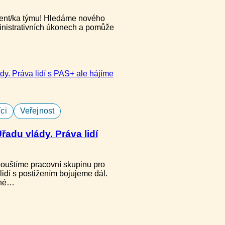
stent/ka týmu! Hledáme nového
ministrativních úkonech a pomůže
ci
Veřejnost
adu vlády. Práva lidí
ouštíme pracovní skupinu pro
lidí s postižením bojujeme dál.
čné…