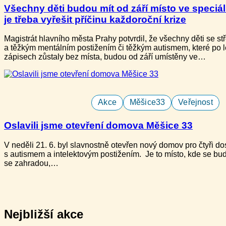
Všechny děti budou mít od září místo ve speciál
je třeba vyřešit příčinu každoroční krize​
Magistrát hlavního města Prahy potvrdil, že všechny děti​ se s
a těžkým mentálním postižením či těžkým autismem, které​ po 
zápisech zůstaly bez místa, budou od září umístěny ve…
Akce
Měšice33
Veřejnost
Oslavili jsme otevření domova Měšice 33
V neděli ​21. 6. b​yl slavnostně otevře​n nový domov pro ​čtyři do
s autismem a intelektovým postižením​. Je to místo, kde se bud
se zahradou,…
Nejbližší akce