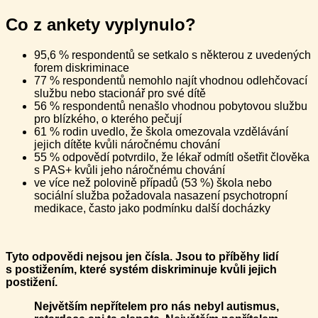
Co z ankety vyplynulo?
95,6 % respondentů se setkalo s některou z uvedených
forem diskriminace
77 % respondentů nemohlo najít vhodnou odlehčovací
službu nebo stacionář pro své dítě
56 % respondentů nenašlo vhodnou pobytovou službu
pro blízkého, o kterého pečují
61 % rodin uvedlo, že škola omezovala vzdělávání
jejich dítěte kvůli náročnému chování
55 % odpovědí potvrdilo, že lékař odmítl ošetřit člověka
s PAS+ kvůli jeho náročnému chování
ve více než polovině případů (53 %) škola nebo
sociální služba požadovala nasazení psychotropní
medikace, často jako podmínku další docházky
Tyto odpovědi nejsou jen čísla. Jsou to příběhy lidí
s postižením, které systém diskriminuje kvůli jejich
postižení.
Největším nepřítelem pro nás nebyl autismus,