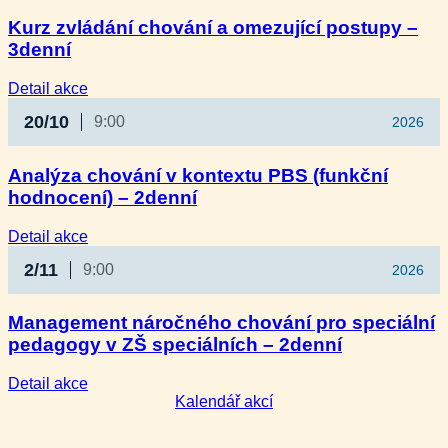
Kurz zvládání chování a omezující postupy –
3denní
:
Detail akce
Kurz
20/10
9:00
2026
zvládání
chování
a omezující
Analýza chování v kontextu PBS (funkční
postupy
hodnocení) – 2denní
–
3denní
:
Detail akce
Analýza
2/11
9:00
2026
chování
v kontextu
PBS
Management náročného chování pro speciální
(funkční
pedagogy v ZŠ speciálních – 2denní
hodnocení)
–
2denní
:
Detail akce
Management
Kalendář akcí
náročného
chování