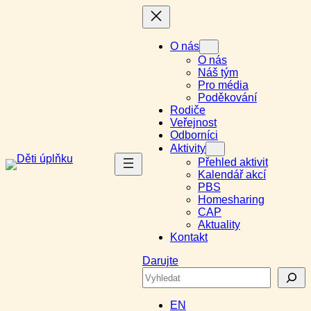
Přeskočit
na
obsah
O nás
O nás
Náš tým
Pro média
Poděkování
Rodiče
Veřejnost
Odborníci
Aktivity
Přehled aktivit
Kalendář akcí
PBS
Homesharing
CAP
Aktuality
Kontakt
Darujte
Search
EN