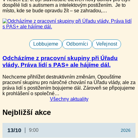
dospělé lidi s autismem a intelektovým postižením​. Je to
místo, kde se bude opravdu žít – se zahradou,…
Lobbujeme
Odborníci
Veřejnost
Odcházíme z pracovní skupiny při Úřadu
vlády. Práva lidí s PAS+ ale hájíme dál.
Nechceme přihlížet destruktivním změnám. Opouštíme
pracovní skupinu pro náročné chování na Úřadu vlády, ale za
práva lidí s postižením bojujeme dál. Zároveň se připojujeme
k prohlášení o společné…
Všechny aktuality
Nejbližší akce
13/10
9:00
2026