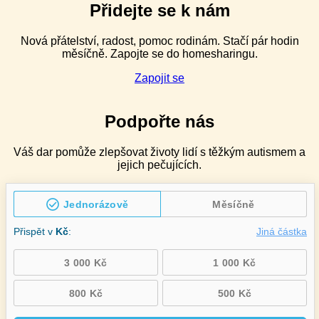
pro
Přidejte se k nám
speciální
pedagogy
Nová přátelství, radost, pomoc rodinám. Stačí pár hodin
v ZŠ
měsíčně. Zapojte se do homesharingu.
speciálních
–
Zapojit se
2denní
Podpořte nás
Váš dar pomůže zlepšovat životy lidí s těžkým autismem a
jejich pečujících.