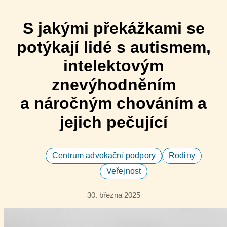
S jakými překážkami se
potýk​ají lidé s autismem,
intelektovým
znevýhodněním
a náročným chováním ​a
jejich pečující
Centrum advokační podpory
Rodiny
Veřejnost
30. března 2025