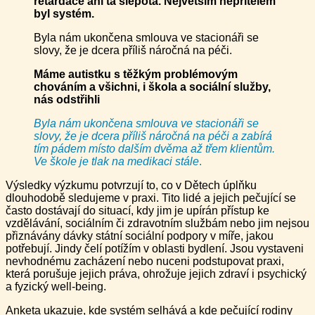
retardace ani ta slepota. Největším nepřítelem
byl systém.
Byla nám ukončena smlouva ve stacionáři se
slovy, že je dcera příliš náročná na péči.
Máme autistku s těžkým problémovým
chováním a všichni
, i škola a sociální služby,
nás
odstřihli
Byla nám ukončena smlouva ve stacionáři se
slovy, že je dcera příliš náročná na péči a zabírá
tím pádem místo dalším dvěma až třem klientům.
Ve škole je tlak na medikaci stále
.
Výsledky výzkumu potvrzují to, co v Dětech úplňku
dlouhodobě sledujeme v praxi. Tito lidé a jejich pečující se
často dostávají do situací, kdy jim je upírán přístup ke
vzdělávání, sociálním či zdravotním službám nebo jim nejsou
přiznávány dávky státní sociální podpory v míře, jakou
potřebují. Jindy čelí potížím v oblasti bydlení. Jsou vystaveni
nevhodnému zacházení nebo nuceni podstupovat praxi,
která porušuje jejich práva, ohrožuje jejich zdraví i psychický
a fyzický well-being.
Anketa ukazuje, kde systém selhává a kde pečující rodiny