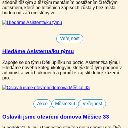
středně těžkým a těžkým mentálním postižením či těžkým
autismem, které​ po letošních zápisech zůstaly bez místa,
budou od září umístěny ve…
Veřejnost
Hledáme Asistenta/ku týmu
Zapojte se do týmu Dětí úplňku na pozici Asistent/ka týmu!
Hledáme nového kolegu/kolegyni, který/která tým podpoří v
administrativních úkonech a pomůže zajistit dobré zázemí
pro…
Akce
Měšice33
Veřejnost
Oslavili jsme otevření domova Měšice 33
V neděli ​21. 6. b​yl slavnostně otevře​n nový domov pro ​čtyři