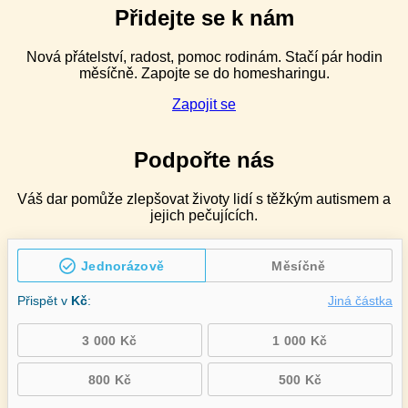
pro
Přidejte se k nám
speciální
pedagogy
Nová přátelství, radost, pomoc rodinám. Stačí pár hodin
v ZŠ
měsíčně. Zapojte se do homesharingu.
speciálních
–
Zapojit se
2denní
Podpořte nás
Váš dar pomůže zlepšovat životy lidí s těžkým autismem a
jejich pečujících.