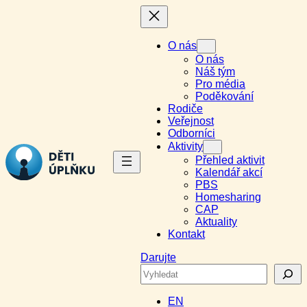
Přeskočit
na
obsah
O nás
O nás
Náš tým
Pro média
Poděkování
Rodiče
Veřejnost
Odborníci
Aktivity
Přehled aktivit
Kalendář akcí
PBS
Homesharing
CAP
Aktuality
Kontakt
Darujte
Search
EN