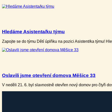
Hledáme Asistenta/ku týmu
Zapojte se do týmu Dětí úplňku na pozici Asistent/ka týmu! H
Oslavili jsme otevření domova Měšice 33
V neděli ​21. 6. b​yl slavnostně otevře​n nový domov pro ​čtyři