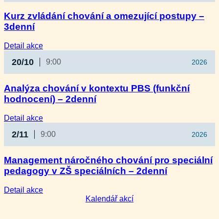
Kurz zvládání chování a omezující postupy –
3denní
:
Detail akce
Kurz
20/10
9:00
2026
zvládání
chování
a omezující
Analýza chování v kontextu PBS (funkční
postupy
hodnocení) – 2denní
–
3denní
:
Detail akce
Analýza
2/11
9:00
2026
chování
v kontextu
PBS
Management náročného chování pro speciální
(funkční
pedagogy v ZŠ speciálních – 2denní
hodnocení)
–
2denní
:
Detail akce
Management
Kalendář akcí
náročného
chování