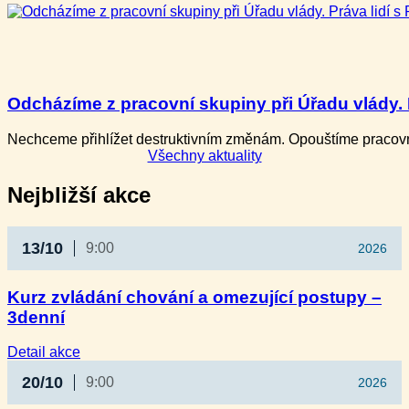
Odcházíme z pracovní skupiny při Úřadu vlády. P
Nechceme přihlížet destruktivním změnám. Opouštíme pracovní
Všechny aktuality
Nejbližší akce
13/10
9:00
2026
Kurz zvládání chování a omezující postupy –
3denní
:
Detail akce
Kurz
20/10
9:00
2026
zvládání
chování