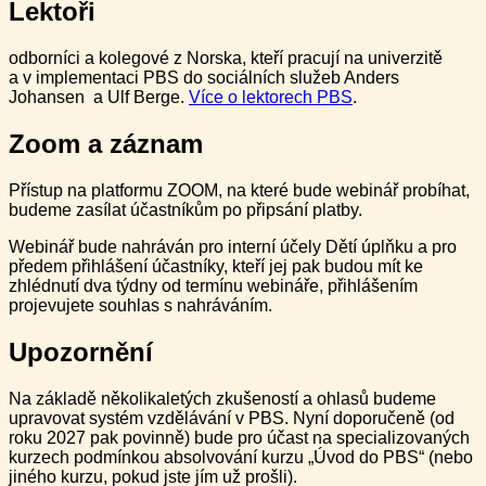
Lektoři
odborníci a kolegové z Norska, kteří pracují na univerzitě
a v implementaci PBS do sociálních služeb Anders
Johansen a Ulf Berge.
Více o lektorech PBS
.
Zoom a záznam
Přístup na platformu ZOOM, na které bude webinář probíhat,
budeme zasílat účastníkům po připsání platby.
Webinář bude nahráván pro interní účely Dětí úplňku a pro
předem přihlášení účastníky, kteří jej pak budou mít ke
zhlédnutí dva týdny od termínu webináře, přihlášením
projevujete souhlas s nahráváním.
Upozornění
Na základě několikaletých zkušeností a ohlasů budeme
upravovat systém vzdělávání v PBS. Nyní doporučeně (od
roku 2027 pak povinně) bude pro účast na specializovaných
kurzech podmínkou absolvování kurzu „Úvod do PBS“ (nebo
jiného kurzu, pokud jste jím už prošli).