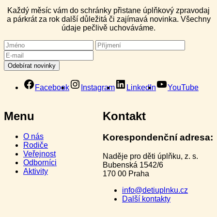
Každý měsíc vám do schránky přistane úplňkový zpravodaj
a párkrát za rok další důležitá či zajímavá novinka. Všechny
údaje pečlivě uchováváme.
Facebook
Instagram
LinkedIn
YouTube
Menu
Kontakt
O nás
Korespondenční adresa:
Rodiče
Veřejnost
Naděje pro děti úplňku, z. s.
Odborníci
Bubenská 1542/6
Aktivity
170 00 Praha
info@detiuplnku.cz
Další kontakty