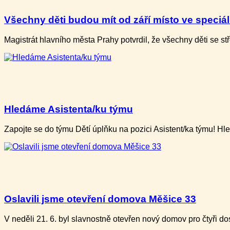
Všechny děti budou mít od září místo ve speciální
Magistrát hlavního města Prahy potvrdil, že všechny děti​ se 
Hledáme Asistenta/ku týmu
Zapojte se do týmu Dětí úplňku na pozici Asistent/ka týmu! H
Oslavili jsme otevření domova Měšice 33
V neděli ​21. 6. b​yl slavnostně otevře​n nový domov pro ​čtyři