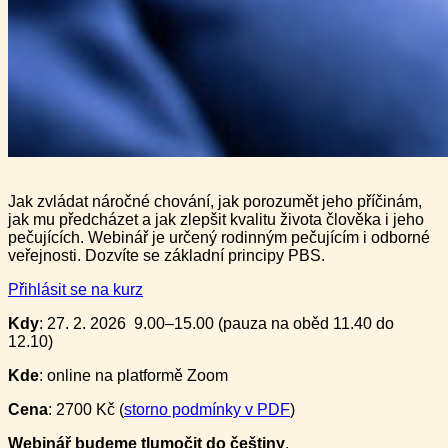
Jak zvládat náročné chování, jak porozumět jeho příčinám,
jak mu předcházet a jak zlepšit kvalitu života člověka i jeho
pečujících. Webinář je určený rodinným pečujícím i odborné
veřejnosti. Dozvíte se základní principy PBS.
Přihlásit se na kurz
Kdy
: 27. 2. 2026 9.00–15.00 (pauza na oběd 11.40 do
12.10)
Kde
: online na platformě Zoom
Cena
: 2700 Kč (
storno podmínky v PDF
)
Webinář budeme tlumočit do češtiny
.