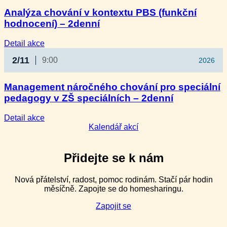
a omezující
Analýza chování v kontextu PBS (funkční
postupy
hodnocení) – 2denní
–
3denní
:
Detail akce
Analýza
2/11
9:00
2026
chování
v kontextu
PBS
Management náročného chování pro speciální
(funkční
pedagogy v ZŠ speciálních – 2denní
hodnocení)
–
2denní
:
Detail akce
Management
Kalendář akcí
náročného
chování
pro
Přidejte se k nám
speciální
pedagogy
Nová přátelství, radost, pomoc rodinám. Stačí pár hodin
v ZŠ
měsíčně. Zapojte se do homesharingu.
speciálních
–
Zapojit se
2denní