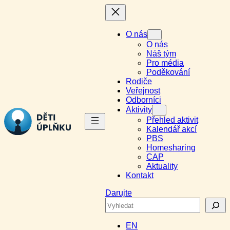
Přeskočit
na
obsah
O nás
O nás
Náš tým
Pro média
Poděkování
Rodiče
Veřejnost
Odborníci
Aktivity
Přehled aktivit
Kalendář akcí
PBS
Homesharing
CAP
Aktuality
Kontakt
Darujte
Search
EN