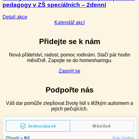
pedagogy v ZŠ speciálních – 2denní
hodnocení)
–
2denní
:
Detail akce
Management
Kalendář akcí
náročného
chování
pro
Přidejte se k nám
speciální
pedagogy
Nová přátelství, radost, pomoc rodinám. Stačí pár hodin
v ZŠ
měsíčně. Zapojte se do homesharingu.
speciálních
–
Zapojit se
2denní
Podpořte nás
Váš dar pomůže zlepšovat životy lidí s těžkým autismem a
jejich pečujících.