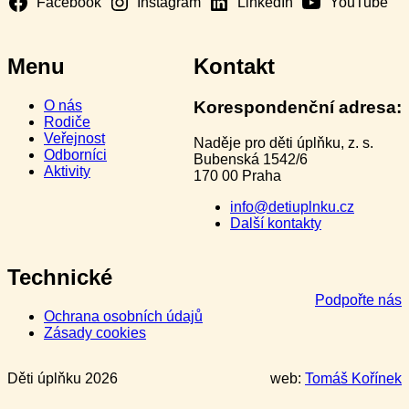
Facebook
Instagram
LinkedIn
YouTube
Menu
Kontakt
O nás
Korespondenční adresa:
Rodiče
Veřejnost
Naděje pro děti úplňku, z. s.
Odborníci
Bubenská 1542/6
Aktivity
170 00 Praha
info@detiuplnku.cz
Další kontakty
Technické
Podpořte nás
Ochrana osobních údajů
Zásady cookies
Děti úplňku 2026
web:
Tomáš Kořínek