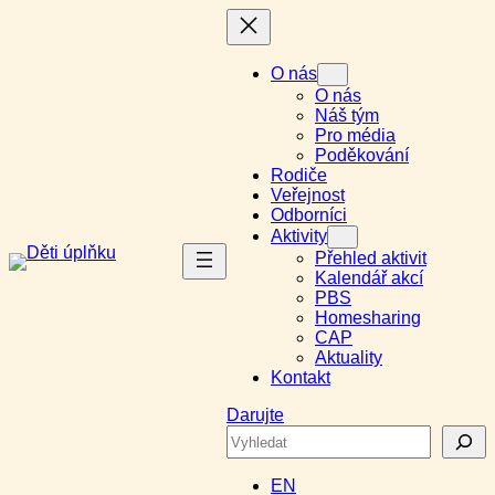
Přeskočit
na
obsah
O nás
O nás
Náš tým
Pro média
Poděkování
Rodiče
Veřejnost
Odborníci
Aktivity
Přehled aktivit
Kalendář akcí
PBS
Homesharing
CAP
Aktuality
Kontakt
Darujte
Search
EN