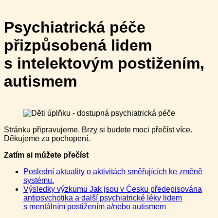
Psychiatrická péče
přizpůsobená lidem
s intelektovým postižením,
autismem
Stránku připravujeme. Brzy si budete moci přečíst více.
Děkujeme za pochopení.
Zatím si můžete přečíst
Poslední aktuality o aktivitách směřujících ke změně
systému.
Výsledky výzkumu Jak jsou v Česku předepisována
antipsychotika a další psychiatrické léky lidem
s mentálním postižením a/nebo autismem