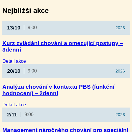
Nejbližší akce
13/10
9:00
2026
Kurz zvládání chování a omezující postupy –
3denní
:
Detail akce
Kurz
20/10
9:00
2026
zvládání
chování
a omezující
Analýza chování v kontextu PBS (funkční
postupy
hodnocení) – 2denní
–
3denní
:
Detail akce
Analýza
2/11
9:00
2026
chování
v kontextu
PBS
Management náročného chování pro speciální
(funkční