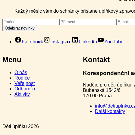
Každý měsíc vám do schránky přistane úplňkový zpravoda
Facebook
Instagram
LinkedIn
YouTube
Menu
Kontakt
O nás
Korespondenční a
Rodiče
Veřejnost
Naděje pro děti úplňku, z
Odborníci
Bubenská 1542/6
Aktivity
170 00 Praha
info@detiuplnku.c
Další kontakty
Děti úplňku 2026