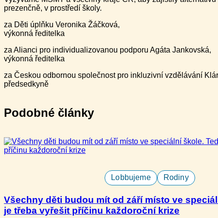
prezenčně, v prostředí školy.
za Děti úplňku Veronika Žáčková,
výkonná ředitelka
za Alianci pro individualizovanou podporu Agáta Jankovská,
výkonná ředitelka
za Českou odbornou společnost pro inkluzivní vzdělávání Klá
předsedkyně
Podobné články
Lobbujeme
Rodiny
Všechny děti budou mít od září místo ve speciál
je třeba vyřešit příčinu každoroční krize​