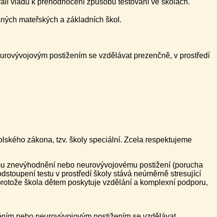
vali vládu k přehodnocení způsobu testování ve školách.
raných mateřských a základních škol.
eurovývojovým postižením se vzdělávat prezenčně, v prostředí
kolského zákona, tzv. školy speciální. Zcela respektujeme
nímu znevýhodnění nebo neurovývojovému postižení (porucha
stoupení testu v prostředí školy stává neúměrně stresující
í, protože škola dětem poskytuje vzdělání a komplexní podporu,
dněním nebo neurovývojovým postižením se vzdělávat