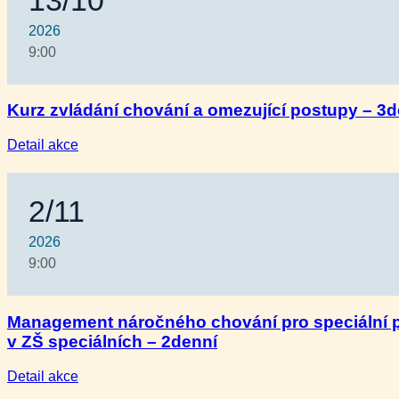
2026
9:00
Kurz zvládání chování a omezující postupy – 3d
:
Detail akce
Kurz
zvládání
chování
2/11
a omezující
postupy
–
2026
3denní
9:00
Management náročného chování pro speciální
v ZŠ speciálních – 2denní
:
Detail akce
Management