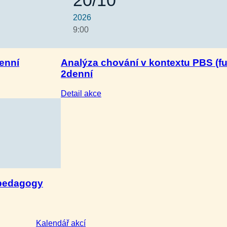
2026
9:00
enní
Analýza chování v kontextu PBS (f
2denní
:
Detail akce
Analýza
chování
v kontextu
PBS
(funkční
hodnocení)
–
2denní
 pedagogy
Kalendář akcí