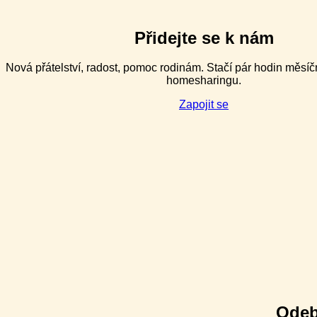
náročného
chování
pro
Přidejte se k nám
speciální
pedagogy
Nová přátelství, radost, pomoc rodinám. Stačí pár hodin měsíč
v ZŠ
homesharingu.
speciálních
–
Zapojit se
2denní
Odeb