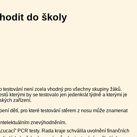
hodit do školy
b testování není zcela vhodný pro všechny skupiny žáků.
stů kterými by se testovalo jen jedenkrát týdně a kterými je
ských zařízení.
ení dětí, pro které testování stěrem z nosu může znamenat
 s intelektuálním znevýhodněním.
é „cucací” PCR testy. Rada kraje schválila uvolnění finančních