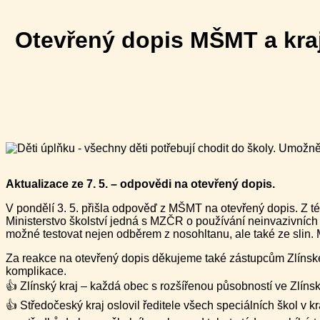
Otevřený dopis MŠMT a kraj
Aktualizace ze 7. 5. – odpovědi na otevřený dopis.
V pondělí 3. 5. přišla odpověď z MŠMT na otevřený dopis. Z t
Ministerstvo školství jedná s MZČR o používání neinvazivních R
možné testovat nejen odběrem z nosohltanu, ale také ze slin. M
Za reakce na otevřený dopis děkujeme také zástupcům Zlínské
komplikace.
👍 Zlínský kraj – každá obec s rozšířenou působností ve Zlínsk
👍 Středočeský kraj oslovil ředitele všech speciálních škol v k