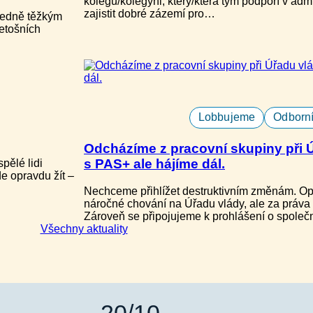
kolegu/kolegyni, který/která tým podpoří v ad
zajistit dobré zázemí pro…
tředně těžkým
letošních
Lobbujeme
Odborní
Odcházíme z pracovní skupiny při Úř
s PAS+ ale hájíme dál.
spělé lidi
e opravdu žít –
Nechceme přihlížet destruktivním změnám. Op
náročné chování na Úřadu vlády, ale za práva 
Zároveň se připojujeme k prohlášení o spole
Všechny aktuality
20/10