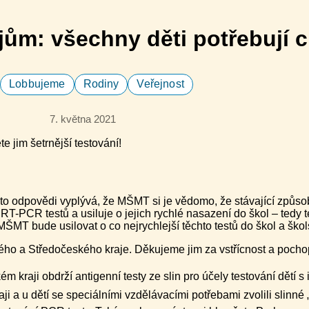
ům: všechny děti potřebují c
Lobbujeme
Rodiny
Veřejnost
7. května 2021
éto odpovědi vyplývá, že MŠMT si je vědomo, že stávající způso
T-PCR testů a usiluje o jejich rychlé nasazení do škol – tedy te
ŠMT bude usilovat o co nejrychlejší těchto testů do škol a škol
ho a Středočeského kraje. Děkujeme jim za vstřícnost a pochop
ém kraji obdrží antigenní testy ze slin pro účely testování dětí
raji a u dětí se speciálními vzdělávacími potřebami zvolili slinn