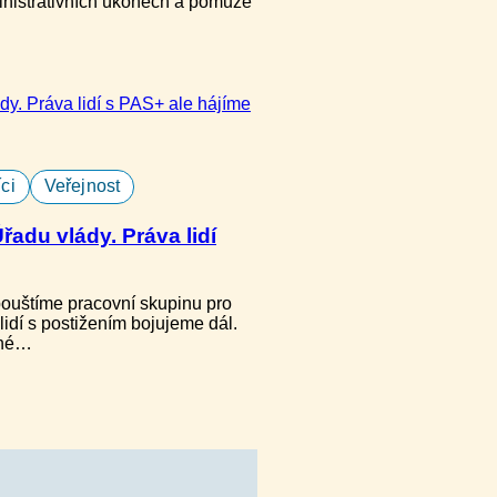
ministrativních úkonech a pomůže
ci
Veřejnost
adu vlády. Práva lidí
ouštíme pracovní skupinu pro
lidí s postižením bojujeme dál.
čné…