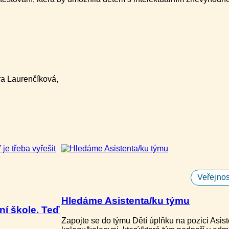
ra Laurenčíková,
Veřejnos
Hledáme Asistenta/ku týmu
ní škole. Teď
Zapojte se do týmu Dětí úplňku na pozici Asi