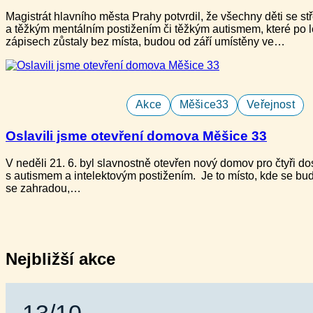
Magistrát hlavního města Prahy potvrdil, že všechny děti​ se s
a těžkým mentálním postižením či těžkým autismem, které​ po 
zápisech zůstaly bez místa, budou od září umístěny ve…
Akce
Měšice33
Veřejnost
Oslavili jsme otevření domova Měšice 33
V neděli ​21. 6. b​yl slavnostně otevře​n nový domov pro ​čtyři do
s autismem a intelektovým postižením​. Je to místo, kde se bud
se zahradou,…
Nejbližší akce
13/10