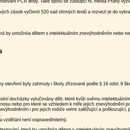
estování PCR testy. Také spolu se zástupci hl. města Prahy vyz
vých zásob vyčlenil 520 sad slinných testů a rozvezl je do vyb
která by umožnila dětem s intelektuálním znevýhodněním nebo n
s
ny otevření byly zahrnuty i školy zřizované podle § 16 odst. 9 š
kolní docházky vylučovány děti, které kvůli svému intelektuál
 nosu nebo pro které se vzhledem k míře jejich znevýhodnění pod
 znevýhodněním i pro jejich rodiče velmi zatěžující a poškozujíc
.
a vzdělání není ospravedlnitelný.
 testování, která by umožnila dětem s intelektuálním znevýho