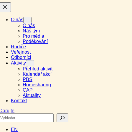
O nás
O nás
Náš tým
Pro média
Poděkování
Rodiče
Veřejnost
Odborníci
Aktivity
Přehled aktivit
Kalendář akcí
PBS
Homesharing
CAP
Aktuality
Kontakt
Darujte
Search
EN