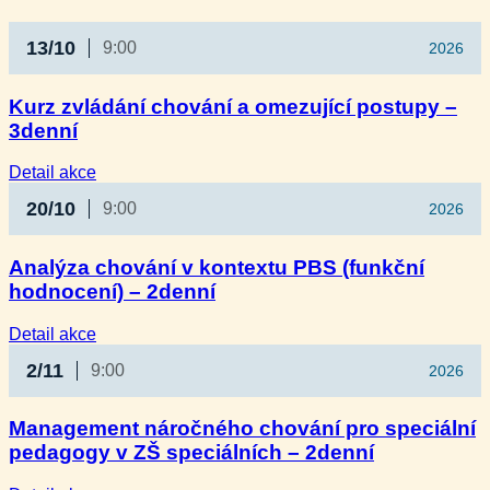
13/10
9:00
2026
Kurz zvládání chování a omezující postupy –
3denní
:
Detail akce
Kurz
20/10
9:00
2026
zvládání
chování
a omezující
Analýza chování v kontextu PBS (funkční
postupy
hodnocení) – 2denní
–
3denní
:
Detail akce
Analýza
2/11
9:00
2026
chování
v kontextu
PBS
Management náročného chování pro speciální
(funkční
pedagogy v ZŠ speciálních – 2denní
hodnocení)
–