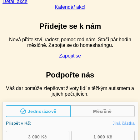
2denní
:
Detail akce
Management
Kalendář akcí
náročného
chování
pro
Přidejte se k nám
speciální
pedagogy
Nová přátelství, radost, pomoc rodinám. Stačí pár hodin
v ZŠ
měsíčně. Zapojte se do homesharingu.
speciálních
–
Zapojit se
2denní
Podpořte nás
Váš dar pomůže zlepšovat životy lidí s těžkým autismem a
jejich pečujících.