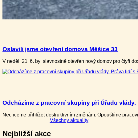
Oslavili jsme otevření domova Měšice 33
V neděli ​21. 6. b​yl slavnostně otevře​n nový domov pro ​čtyři
Odcházíme z pracovní skupiny při Úřadu vlády. P
Nechceme přihlížet destruktivním změnám. Opouštíme pracovní
Všechny aktuality
Nejbližší akce