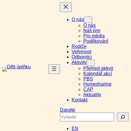
Přeskočit
na
obsah
O nás
O nás
Náš tým
Pro média
Poděkování
Rodiče
Veřejnost
Odborníci
Aktivity
Přehled aktivit
Kalendář akcí
PBS
Homesharing
CAP
Aktuality
Kontakt
Darujte
Search
EN