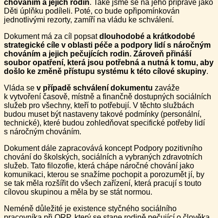
chováním a jejich rodin
. Také jsme se na jeho přípravě jako
Děti úplňku podíleli. Poté, co bude opřipomínkován
jednotlivými rezorty, zamíří na vládu ke schválení.
Dokument má za cíl popsat
dlouhodobé a krátkodobé
strategické cíle v oblasti péče a podpory lidí s náročným
chováním a jejich pečujících rodin. Zároveň přináší
soubor opatření, která jsou potřebná a nutná k tomu, aby
došlo ke změně přístupu systému k této cílové skupiny
.
Vláda se
v případě schválení dokumentu
zaváže
k vytvoření časově, místně a finančně dostupných sociálních
služeb pro všechny, kteří to potřebují. V těchto službách
budou muset být nastaveny takové podmínky (personální,
technické), které budou zohledňovat specifické potřeby lidí
s náročným chováním.
Dokument dále zapracovává koncept Podpory pozitivního
chování do školských, sociálních a vybraných zdravotních
služeb. Tato filozofie, která chápe náročné chování jako
komunikaci, kterou se snažíme pochopit a porozumět jí, by
se tak měla rozšířit do všech zařízení, která pracují s touto
cílovou skupinou a měla by se stát normou.
Neméně důležité je existence styčného sociálního
pracovníka při ORP, který se stane rodině pečující o člověka