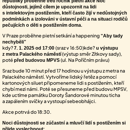
republiky proběhne třetí ročník pietní akce Noc
důstojnosti, jejímž cílem je upozornit na lidi
s intelektovým postižením, kteří často žijí v nedůstojných
podmínkách a izolováni v ústavní péči a na situaci rodičů
pečujících o děti s postižením doma.
V Praze proběhne pietní setkání a happening
“Aby tady
nechyběli”
kdy?
(sraz v 16:50)kde?
7. 1. 2025 od 17:00
u výstupu
(výstup směr Zítkovy sady),
z metra Palackého náměstí
poté
(ul. Na Poříčním právu)
před budovou MPVS
Sraz bude 10 minut před 17 hodinou u výstupu z metra na
Palackého náměstí. Vytvoříme lidský řetěz a pomocí
kartonových siluet připomeneme lidi s postižením, kteří
chybí mezi námi. Poté se přesuneme před budovu MPSV,
kde uctíme památku Doroty Šandorové minutou ticha
a zapálením svíčky a vystoupí sebeobhájci.
Akce potrvá do 18:30.
Noci důstojnosti se zúčastní a mluvčí lidí s postižením si
přijde vyslechnout: