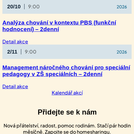
Kurz
9:00
20/10
2026
zvládání
chování
a omezující
Analýza chování v kontextu PBS (funkční
postupy
hodnocení) – 2denní
–
3denní
:
Detail akce
Analýza
9:00
2/11
2026
chování
v kontextu
PBS
Management náročného chování pro speciální
(funkční
pedagogy v ZŠ speciálních – 2denní
hodnocení)
–
:
Detail akce
2denní
Management
Kalendář akcí
náročného
chování
Přidejte se k nám
pro
speciální
pedagogy
Nová přátelství, radost, pomoc rodinám. Stačí pár hodin
v ZŠ
měsíčně. Zapojte se do homesharingu.