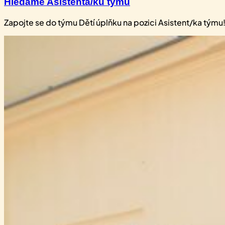
Hledáme Asistenta/ku týmu
Zapojte se do týmu Dětí úplňku na pozici Asistent/ka tým