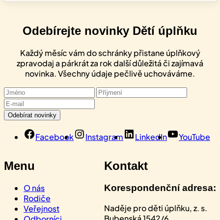
Odebírejte novinky Dětí úplňku
Každý měsíc vám do schránky přistane úplňkový
zpravodaj a párkrát za rok další důležitá či zajímavá
novinka. Všechny údaje pečlivě uchováváme.
Facebook
Instagram
LinkedIn
YouTube
Menu
Kontakt
O nás
Korespondenční adresa:
Rodiče
Naděje pro děti úplňku, z. s.
Veřejnost
Bubenská 1542/6
Odborníci