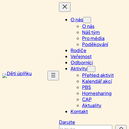
Přeskočit
na
obsah
O nás
O nás
Náš tým
Pro média
Poděkování
Rodiče
Veřejnost
Odborníci
Aktivity
Přehled aktivit
Kalendář akcí
PBS
Homesharing
CAP
Aktuality
Kontakt
Darujte
Search