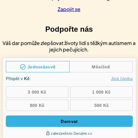
speciálních
–
Zapojit se
2denní
Podpořte nás
Váš dar pomůže zlepšovat životy lidí s těžkým autismem a
jejich pečujících.