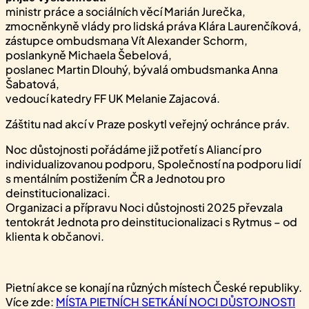
ministr práce a sociálních věcí Marián Jurečka,
zmocněnkyně vlády pro lidská práva Klára Laurenčíková,
zástupce ombudsmana Vít Alexander Schorm,
poslankyně Michaela Šebelová,
poslanec Martin Dlouhý, bývalá ombudsmanka Anna
Šabatová,
vedoucí katedry FF UK Melanie Zajacová.
Záštitu nad akcí v Praze poskytl veřejný ochránce práv.
Noc důstojnosti pořádáme již potřetí s Aliancí pro
individualizovanou podporu, Společností na podporu lidí
s mentálním postižením ČR a Jednotou pro
deinstitucionalizaci.
Organizaci a přípravu Noci důstojnosti 2025 převzala
tentokrát Jednota pro deinstitucionalizaci s Rytmus – od
klienta k občanovi.
Pietní akce se konají na různých místech České republiky.
Více zde:
MÍSTA PIETNÍCH SETKÁNÍ NOCI DŮSTOJNOSTI