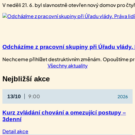
V neděli ​21. 6. b​yl slavnostně otevře​n nový domov pro ​č
Odcházíme z pracovní skupiny při Úřadu vlády. P
Nechceme přihlížet destruktivním změnám. Opouštíme praco
Všechny aktuality
Nejbližší akce
9:00
13/10
2026
Kurz zvládání chování a omezující postupy –
3denní
:
Detail akce