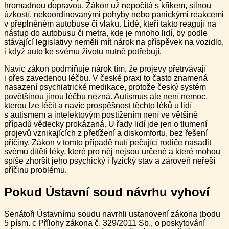
hromadnou dopravou. Zákon už nepočítá s křikem, silnou
úzkostí, nekoordinovanými pohyby nebo panickými reakcemi
v přeplněném autobuse či vlaku. Lidé, kteří takto reagují na
nástup do autobusu či metra, kde je mnoho lidí, by podle
stávající legislativy neměli mít nárok na příspěvek na vozidlo,
i když auto ke svému životu nutně potřebují.
Navíc zákon podmiňuje nárok tím, že projevy přetrvávají
i přes zavedenou léčbu. V české praxi to často znamená
nasazení psychiatrické medikace, protože český systém
povětšinou jinou léčbu nezná. Autismus ale není nemoc,
kterou lze léčit a navíc prospěšnost těchto léků u lidí
s autismem a intelektovým postižením není ve většině
případů vědecky prokázaná. U řady lidí jde jen o tlumení
projevů vznikajících z přetížení a diskomfortu, bez řešení
příčiny. Zákon v tomto případě nutí pečující rodiče nasadit
svému dítěti léky, které pro něj nejsou určené a které mohou
spíše zhoršit jeho psychický i fyzický stav a zároveň neřeší
příčinu problému.
Pokud Ústavní soud návrhu vyhoví
Senátoři Ústavnímu soudu navrhli ustanovení zákona (bodu
5 písm. c Přílohy zákona č. 329/2011 Sb., o poskytování