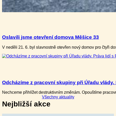
Oslavili jsme otevření domova Měšice 33
V neděli ​21. 6. b​yl slavnostně otevře​n nový domov pro ​čtyři
Odcházíme z pracovní skupiny při Úřadu vlády. P
Nechceme přihlížet destruktivním změnám. Opouštíme pracovní
Všechny aktuality
Nejbližší akce