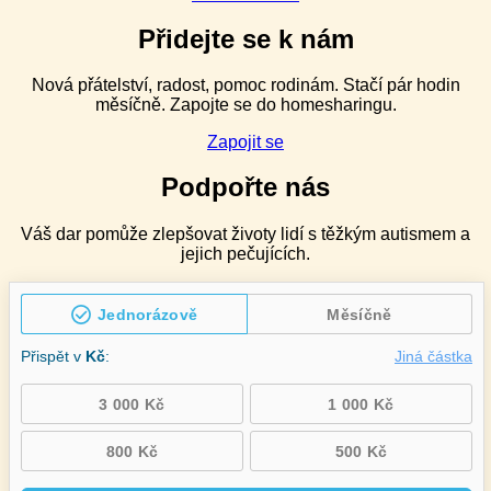
náročného
chování
Přidejte se k nám
pro
speciální
Nová přátelství, radost, pomoc rodinám. Stačí pár hodin
pedagogy
měsíčně. Zapojte se do homesharingu.
v ZŠ
speciálních
Zapojit se
–
2denní
Podpořte nás
Váš dar pomůže zlepšovat životy lidí s těžkým autismem a
jejich pečujících.