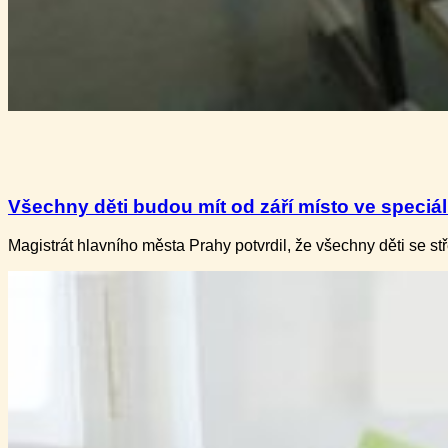
Všechny děti budou mít od září místo ve speciální
Magistrát hlavního města Prahy potvrdil, že všechny děti​ se 