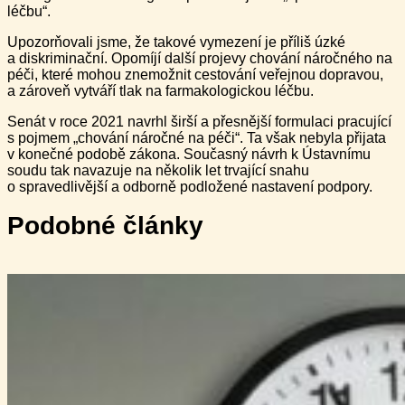
léčbu“.
Upozorňovali jsme, že takové vymezení je příliš úzké
a diskriminační. Opomíjí další projevy chování náročného na
péči, které mohou znemožnit cestování veřejnou dopravou,
a zároveň vytváří tlak na farmakologickou léčbu.
Senát v roce 2021 navrhl širší a přesnější formulaci pracující
s pojmem „chování náročné na péči“. Ta však nebyla přijata
v konečné podobě zákona. Současný návrh k Ústavnímu
soudu tak navazuje na několik let trvající snahu
o spravedlivější a odborně podložené nastavení podpory.
Podobné články