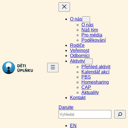
Přeskočit
na
obsah
O nás
O nás
Náš tým
Pro média
Poděkování
Rodiče
Veřejnost
Odborníci
Aktivity
Přehled aktivit
Kalendář akcí
PBS
Homesharing
CAP
Aktuality
Kontakt
Darujte
Search
EN