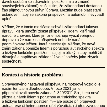
dávek osobám se zdravotním postižením a o změně
souvisejících zákonů) zrušit s tím, že zákonodárci dostanou
čas přijmout novou právní úpravu. Mezitím bude platit staré
ustanovení, aby ze zákona příspěvek na automobil nevypadl
úplně.
Věříme, že v tomto mezičase schválí zákonodárci takovou
úpravu, která umožní získat příspěvek i lidem, kteří mají
náročné chování, které jim znemožňuje využít veřejnou
dopravu a že nárok na příspěvek nebude nadále
podmiňovaný léčbou, která neexistuje. Věříme, že nové
znění zákona pomůže lidem s poruchou autistického spektra
a těžkým funkčním postižením a jejím blízkým, aby mohli žít
důstojně a naplňovat základní životní potřeby jako zbytek
společnosti.
Kontext a historie problému
Spravedlivého nastavení příspěvku na motorové vozidlo je
naším tématem dlouhodobě. V roce 2021 jsme
připomínkovali novelu zákona č. 329/2011 Sb., která nově
přiznala nárok lidem s poruchou autistického spektra
a těžkým funkčním postižením – ale pouze při projevech
autoagrese či heteroagrese přetrvávajících „i přes zavedenou