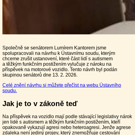
Společně se senátorem Lumírem Kantorem jsme
spolupracovali na návrhu k Ústavnímu soudu, kterým
chceme zrušit ustanovení, které část lidí s autismem
a těžkým funkčním postižením vylučuje z nároku na
příspěvek na motorové vozidlo. Tento návrh byl podán
skupinou senátorů dne 13. 2. 2026.
Celé znění návrhu si můžete přečíst na webu Ústavního
soudu.
Jak je to v zákoně teď
Na příspěvek na vozidlo mají podle stávající legislativy nárok
jen lidé s autismem a těžkým funkčním postižením, kteří
opakovaně vykazují agresi nebo heteroagresi. Jenže agrese
zdaleka není jediný projev, který znemožňuje cestování