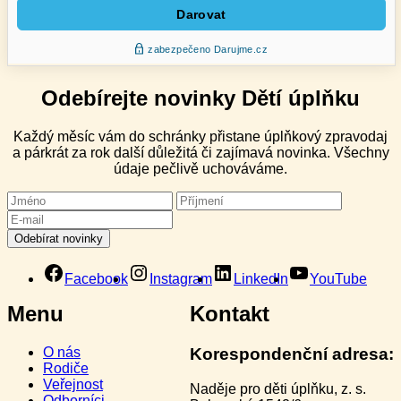
Odebírejte novinky Dětí úplňku
Každý měsíc vám do schránky přistane úplňkový zpravodaj
a párkrát za rok další důležitá či zajímavá novinka. Všechny
údaje pečlivě uchováváme.
Facebook
Instagram
LinkedIn
YouTube
Menu
Kontakt
O nás
Korespondenční adresa:
Rodiče
Veřejnost
Naděje pro děti úplňku, z. s.
Odborníci