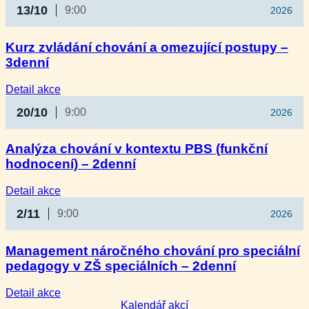
13/10
9:00
2026
Kurz zvládání chování a omezující postupy –
3denní
:
Detail akce
Kurz
20/10
9:00
2026
zvládání
chování
a omezující
Analýza chování v kontextu PBS (funkční
postupy
hodnocení) – 2denní
–
3denní
:
Detail akce
Analýza
2/11
9:00
2026
chování
v kontextu
PBS
Management náročného chování pro speciální
(funkční
pedagogy v ZŠ speciálních – 2denní
hodnocení)
–
2denní
:
Detail akce
Management
Kalendář akcí