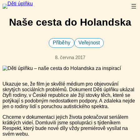
Přeskočit
na
obsah
Naše cesta do Holandska
Příběhy
Veřejnost
8. června 2017
Ukazuje se, že film je skvělé médium pro objevování
skrytých sociálních problémů. Dokument Děti úplňku ukázal
čtyři rodiny, v České republice ale žijí stovky těch, které se
potýkají s podobným nedostatkem podpory. A zdaleka nejde
jen o rodiny lidí s poruchou autistického spektra.
Chceme v dokumentaci jejich života pokračovat seriálem
krátkých videí. Domluvili jsme spolupráci s týdeníkem
Respekt, který bude nové díly vždy premiérově vysílat na
svém webu.