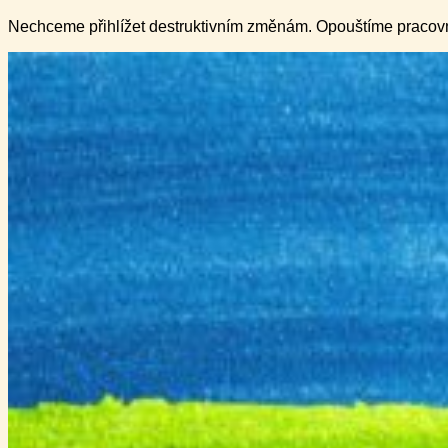
Nechceme přihlížet destruktivním změnám. Opouštíme pracovní