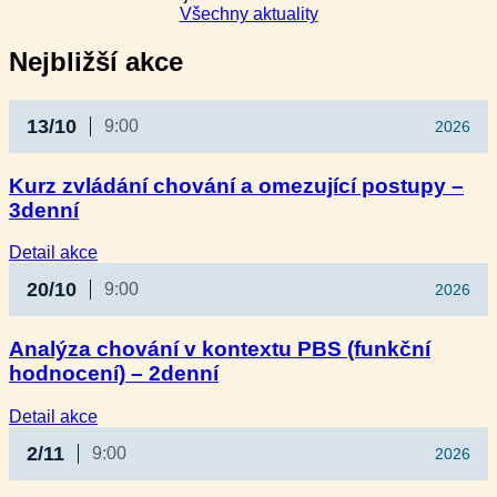
Všechny aktuality
Nejbližší akce
13/10
9:00
2026
Kurz zvládání chování a omezující postupy –
3denní
:
Detail akce
Kurz
20/10
9:00
2026
zvládání
chování
a omezující
Analýza chování v kontextu PBS (funkční
postupy
hodnocení) – 2denní
–
3denní
:
Detail akce
Analýza
2/11
9:00
2026
chování
v kontextu
PBS