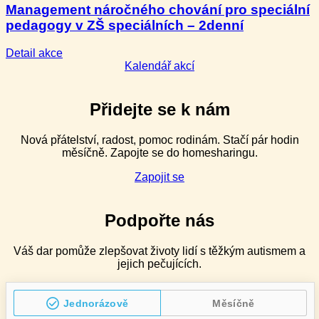
Management náročného chování pro speciální
(funkční
pedagogy v ZŠ speciálních – 2denní
hodnocení)
–
2denní
:
Detail akce
Management
Kalendář akcí
náročného
chování
pro
Přidejte se k nám
speciální
pedagogy
Nová přátelství, radost, pomoc rodinám. Stačí pár hodin
v ZŠ
měsíčně. Zapojte se do homesharingu.
speciálních
–
Zapojit se
2denní
Podpořte nás
Váš dar pomůže zlepšovat životy lidí s těžkým autismem a
jejich pečujících.