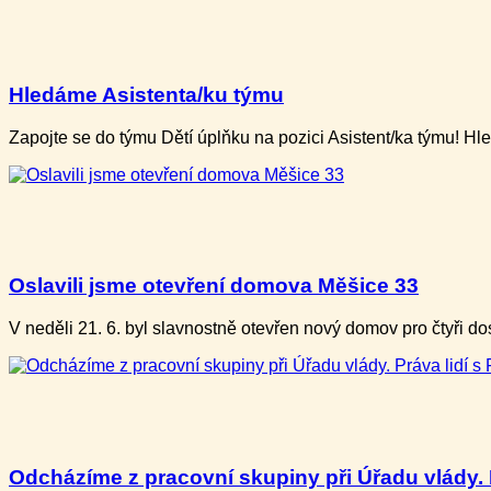
Hledáme Asistenta/ku týmu
Zapojte se do týmu Dětí úplňku na pozici Asistent/ka týmu! H
Oslavili jsme otevření domova Měšice 33
V neděli ​21. 6. b​yl slavnostně otevře​n nový domov pro ​čtyři
Odcházíme z pracovní skupiny při Úřadu vlády. P