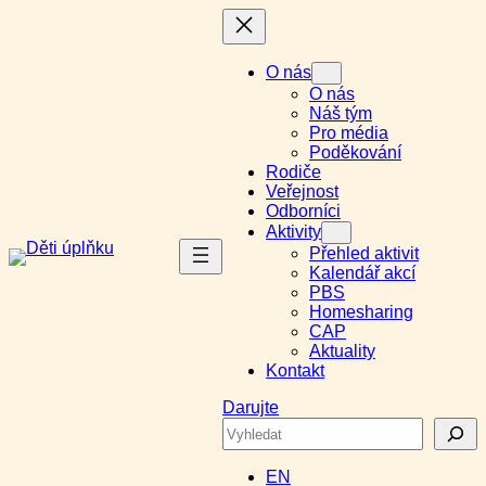
Přeskočit
na
obsah
O nás
O nás
Náš tým
Pro média
Poděkování
Rodiče
Veřejnost
Odborníci
Aktivity
Přehled aktivit
Kalendář akcí
PBS
Homesharing
CAP
Aktuality
Kontakt
Darujte
Search
EN