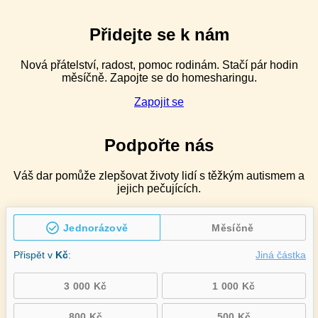
náročného
chování
pro
Přidejte se k nám
speciální
pedagogy
Nová přátelství, radost, pomoc rodinám. Stačí pár hodin
v ZŠ
měsíčně. Zapojte se do homesharingu.
speciálních
–
Zapojit se
2denní
Podpořte nás
Váš dar pomůže zlepšovat životy lidí s těžkým autismem a
jejich pečujících.