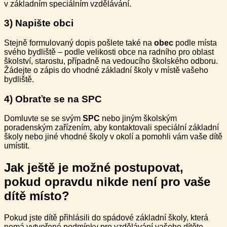
v základním speciálním vzdělávání.
3) Napište obci
Stejně formulovaný dopis pošlete také na
obec
podle místa
svého bydliště – podle velikosti obce na radního pro oblast
školství, starostu, případně na vedoucího školského odboru.
Žádejte o zápis do vhodné základní školy v místě vašeho
bydliště.
4) Obraťte se na SPC
Domluvte se se svým
SPC
nebo jiným školským
poradenským zařízením, aby kontaktovali speciální základní
školy nebo jiné vhodné školy v okolí a pomohli vám vaše dítě
umístit.
Jak ještě je možné postupovat,
pokud opravdu nikde není pro vaše
dítě místo?
Pokud jste dítě přihlásili do spádové základní školy, která
nemá vytvořené podmínky pro vzdělávání vašeho dítěte,