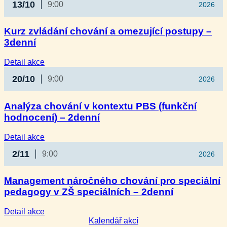
13/10
9:00
2026
Kurz zvládání chování a omezující postupy –
3denní
:
Detail akce
Kurz
20/10
9:00
2026
zvládání
chování
a omezující
Analýza chování v kontextu PBS (funkční
postupy
hodnocení) – 2denní
–
3denní
:
Detail akce
Analýza
2/11
9:00
2026
chování
v kontextu
PBS
Management náročného chování pro speciální
(funkční
pedagogy v ZŠ speciálních – 2denní
hodnocení)
–
2denní
:
Detail akce
Management
Kalendář akcí