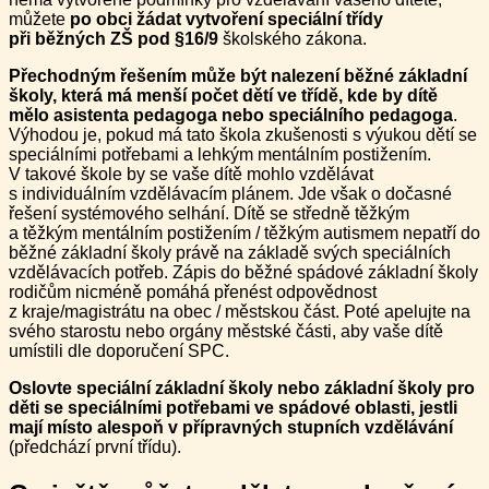
můžete
po obci žádat vytvoření speciální třídy
při běžných ZŠ pod §16/9
školského zákona.
Přechodným řešením může být nalezení běžné základní
školy, která má menší počet dětí ve třídě, kde by dítě
mělo asistenta pedagoga nebo speciálního pedagoga
.
Výhodou je, pokud má tato škola zkušenosti s výukou dětí se
speciálními potřebami a lehkým mentálním postižením.
V takové škole by se vaše dítě mohlo vzdělávat
s individuálním vzdělávacím plánem. Jde však o dočasné
řešení systémového selhání. Dítě se středně těžkým
a těžkým mentálním postižením / těžkým autismem nepatří do
běžné základní školy právě na základě svých speciálních
vzdělávacích potřeb. Zápis do běžné spádové základní školy
rodičům nicméně pomáhá přenést odpovědnost
z kraje/magistrátu na obec / městskou část. Poté apelujte na
svého starostu nebo orgány městské části, aby vaše dítě
umístili dle doporučení SPC.
Oslovte speciální základní školy nebo základní školy pro
děti se speciálními potřebami ve spádové oblasti, jestli
mají místo alespoň v přípravných stupních vzdělávání
(předchází první třídu).