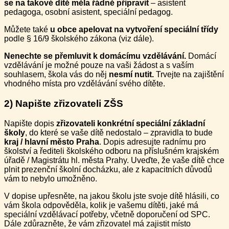
se na takové dítě měla řádně připravit
– asistent
pedagoga, osobní asistent, speciální pedagog.
Můžete také
u obce apelovat na vytvoření speciální třídy
podle § 16/9 školského zákona (viz dále).
Nenechte se přemluvit k domácímu vzdělávání.
Domácí
vzdělávání je možné pouze na vaši žádost a s vaším
souhlasem, škola vás do něj
nesmí nutit.
Trvejte na zajištění
vhodného místa pro vzdělávání svého dítěte.
2) Napište zřizovateli ZŠS
Napište dopis
zřizovateli konkrétní speciální základní
školy
, do které se vaše dítě nedostalo – zpravidla to bude
kraj / hlavní město Praha
. Dopis adresujte radnímu pro
školství a řediteli školského odboru na příslušném krajském
úřadě / Magistrátu hl. města Prahy. Uveďte, že vaše dítě chce
plnit prezenční školní docházku, ale z kapacitních důvodů
vám to nebylo umožněno.
V dopise upřesněte, na jakou školu jste svoje dítě hlásili, co
vám škola odpověděla, kolik je vašemu dítěti, jaké má
speciální vzdělávací potřeby, včetně doporučení od SPC.
Dále zdůrazněte, že vám zřizovatel má zajistit místo