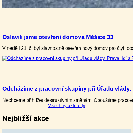
Oslavili jsme otevření domova Měšice 33
V neděli ​21. 6. b​yl slavnostně otevře​n nový domov pro ​čtyři
Odcházíme z pracovní skupiny při Úřadu vlády. P
Nechceme přihlížet destruktivním změnám. Opouštíme pracovní
Všechny aktuality
Nejbližší akce