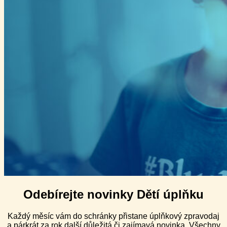
Odebírejte novinky Dětí úplňku
Každý měsíc vám do schránky přistane úplňkový zpravodaj
a párkrát za rok další důležitá či zajímavá novinka. Všechny