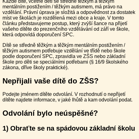
Každé dítě, včetně dětí se středně těžkým a těžkým
mentálním postižením / těžkým autismem, má právo na
vzdělání. Právní úprava je složitá a odpovědnost za dostatek
míst ve školách je rozdělená mezi obce a kraje. V tomto
článku představujeme postup, který zvýší šance na přijetí
vašeho dítěte do prezenčního vzdělávání od září ve škole,
která odpovídá doporučení SPC.
Dítě se středně těžkým a těžkým mentálním postižením /
těžkým autismem potřebuje vzdělání ve třídě nebo škole
podle doporučení SPC, zpravidla ve ZŠS nebo základní
škole pro děti se speciálními potřebami (§ 16/9 školského
zákona, dříve školy praktické).
Nepřijali vaše dítě do ZŠS?
Podejte jménem dítěte odvolání. V rozhodnutí o nepřijetí
dítěte najdete informace, v jaké lhůtě a kam odvolání podat.
Odvolání bylo neúspěšné?
1) Obraťte se na spádovou základní školu