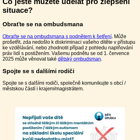
Co ještě můžete udělat pro zlepšení
situace?
Obraťte se na ombudsmana
Obraťte se na ombudsmana s podnětem k šetření
. Může
prošetřit, zda nedošlo k diskriminaci vašeho dítěte v přístupu
ke vzdělávání, nebo zhodnotit případ z pohledu naplňování
práv lidí s postižením. Vašemu podnětu se od 1. července
2025 může věnovat také
dětský ombudsman
.
Spojte se s dalšími rodiči
Spojte se s dalšími rodiči, společně komunikujte s obcí /
městskou částí i krajem/magistrátem.