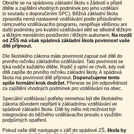
Obraťte se na spádovou základní školu s žádostí o přijetí
dítěte a zajištění vhodných podmínek pro jeho vzdělání
(v souladu s doporučením SPC). Běžná základní škola
zpravidla nemá nastavené vzdělávání podle příslušného
rámcového vzdělávacího programu, nesplňuje většinou ani
další podmínky pro kvalitní vzdělávání dětí se středně těžkým
a těžkým mentálním postižením / těžkým autismem.
Na rozdíl
od ZŠS má však spádová základní škola povinnost vaše
dítě přijmout.
Dle školského zákona máte povinnost zapsat své dítě do
prvního ročníku základního vzdělávání. Tato povinnost se
týká rodiče každého dítěte. Rodič ji splní ve chvíli, kdy své
dítě zapíše do prvního ročníku základní školy. A spádová
škola má povinnost dítě přijmout.
Doporučujeme tento
spíše formální krok dodržet.
Přenese se jím odpovědnost
za zajištění vhodných podmínek pro vzdělávání na obec.
Speciální vzdělávací potřeby nemohou být dle školského
zákona důvodem nepřijetí k základnímu vzdělávání ve
spádové základní škole. Dítě by mělo mít možnost být
integrováno do běžného vzdělávacího proudu s využitím
podpůrných opatření.
Pokud vaše dítě nastupuje v září do spádové ZŠ,
škola by