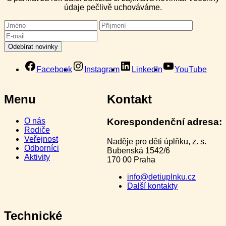
údaje pečlivě uchováváme.
Facebook
Instagram
LinkedIn
YouTube
Menu
Kontakt
O nás
Korespondenční adresa:
Rodiče
Veřejnost
Naděje pro děti úplňku, z. s.
Odborníci
Bubenská 1542/6
Aktivity
170 00 Praha
info@detiuplnku.cz
Další kontakty
Technické