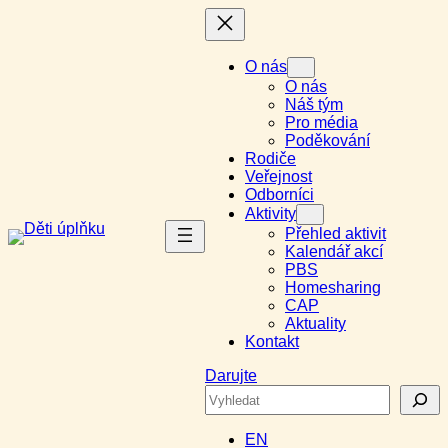
Přeskočit
na
obsah
O nás
O nás
Náš tým
Pro média
Poděkování
Rodiče
Veřejnost
Odborníci
Aktivity
Přehled aktivit
Kalendář akcí
PBS
Homesharing
CAP
Aktuality
Kontakt
Darujte
Search
EN