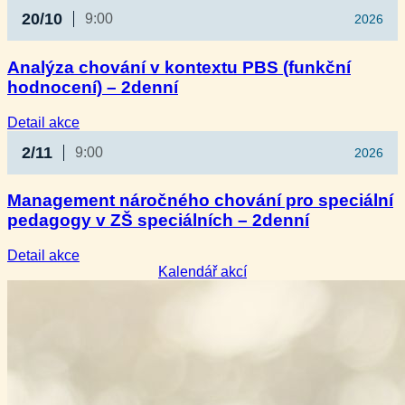
Kurz
20/10
9:00
2026
zvládání
chování
a omezující
Analýza chování v kontextu PBS (funkční
postupy
hodnocení) – 2denní
–
3denní
:
Detail akce
Analýza
2/11
9:00
2026
chování
v kontextu
PBS
Management náročného chování pro speciální
(funkční
pedagogy v ZŠ speciálních – 2denní
hodnocení)
–
2denní
:
Detail akce
Management
Kalendář akcí
náročného
chování
pro
speciální
pedagogy
v ZŠ
speciálních
–