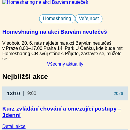
Homesharing
Veřejnost
Homesharing na akci Barvám neutečeš
V sobotu 20. 6. nás najdete na akci Barvám neutečeš
v Praze 8.00–17.00 Praha 14, Park U Čeňku, kde bude mít
Homesharing ČR svůj stánek. Přijďte, zastavte se, můžete
se…
Všechny aktuality
Nejbližší akce
13/10
9:00
2026
Kurz zvládání chování a omezující postupy –
3denní
:
Detail akce