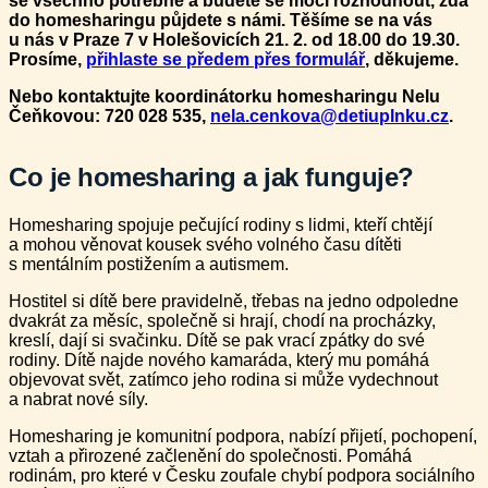
se všechno potřebné a budete se moci rozhodnout, zda
do homesharingu půjdete s námi. Těšíme se na vás
u nás v Praze 7 v Holešovicích 21. 2. od 18.00 do 19.30.
Prosíme,
přihlaste se předem přes formulář
, děkujeme.
Nebo kontaktujte koordinátorku homesharingu Nelu
Čeňkovou: 720 028 535,
nela.cenkova@detiuplnku.cz
.
Co je homesharing a jak funguje?
Homesharing spojuje pečující rodiny s lidmi, kteří chtějí
a mohou věnovat kousek svého volného času dítěti
s mentálním postižením a autismem.
Hostitel si dítě bere pravidelně, třebas na jedno odpoledne
dvakrát za měsíc, společně si hrají, chodí na procházky,
kreslí, dají si svačinku. Dítě se pak vrací zpátky do své
rodiny. Dítě najde nového kamaráda, který mu pomáhá
objevovat svět, zatímco jeho rodina si může vydechnout
a nabrat
nové síly.
Homesharing je komunitní podpora, nabízí přijetí, pochopení,
vztah a přirozené začlenění do společnosti. Pomáhá
rodinám, pro které v Česku zoufale chybí podpora sociálního