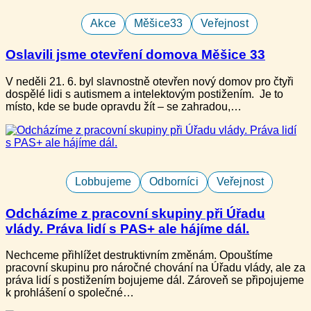
Akce
Měšice33
Veřejnost
Oslavili jsme otevření domova Měšice 33
V neděli ​21. 6. b​yl slavnostně otevře​n nový domov pro ​čtyři
dospělé lidi s autismem a intelektovým postižením​. Je to
místo, kde se bude opravdu žít – se zahradou,…
Lobbujeme
Odborníci
Veřejnost
Odcházíme z pracovní skupiny při Úřadu
vlády. Práva lidí s PAS+ ale hájíme dál.
Nechceme přihlížet destruktivním změnám. Opouštíme
pracovní skupinu pro náročné chování na Úřadu vlády, ale za
práva lidí s postižením bojujeme dál. Zároveň se připojujeme
k prohlášení o společné…