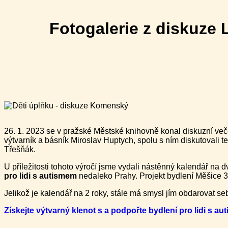
Fotogalerie z diskuze L
26. 1. 2023 se v pražské Městské knihovně konal diskuzní veče
výtvarník a básník Miroslav Huptych, spolu s ním diskutovali 
Třešňák.
U příležitosti tohoto výročí jsme vydali nástěnný kalendář na 
pro lidi s autismem
nedaleko Prahy. Projekt bydlení Měšice 
Jelikož je kalendář na 2 roky, stále má smysl jím obdarovat seb
Získejte výtvarný klenot s a podpořte bydlení pro lidi s au