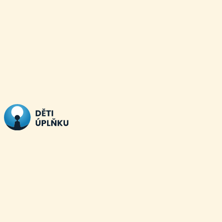
Přeskočit
na
obsah