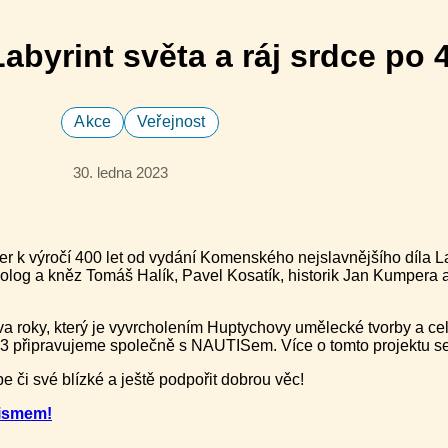
abyrint světa a ráj srdce po 
Akce
Veřejnost
30. ledna 2023
r k výročí 400 let od vydání Komenského nejslavnějšího díla La
teolog a kněz Tomáš Halík, Pavel Kosatík, historik Jan Kumpera 
dva roky, který je vyvrcholením Huptychovy umělecké tvorby a ce
33 připravujeme společně s NAUTISem. Více o tomto projektu s
e či své blízké a ještě podpořit dobrou věc!
tismem!