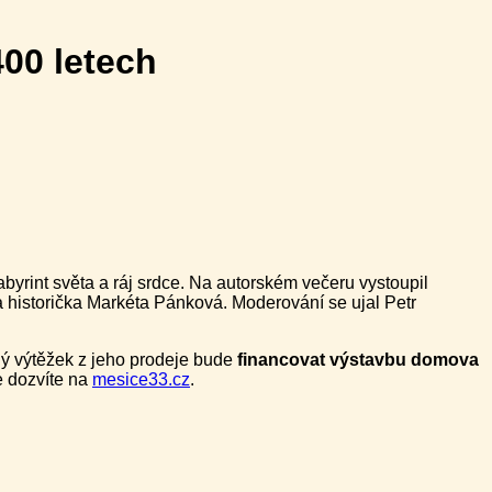
400 letech
byrint světa a ráj srdce. Na autorském večeru vystoupil
a historička Markéta Pánková. Moderování se ujal Petr
lý výtěžek z jeho prodeje bude
financovat výstavbu domova
e dozvíte na
mesice33.cz
.