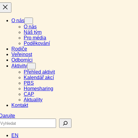
O nás
O nás
Náš tým
Pro média
Poděkování
Rodiče
Veřejnost
Odborníci
Aktivity
Přehled aktivit
Kalendář akcí
PBS
Homesharing
CAP
Aktuality
Kontakt
Darujte
Search
EN