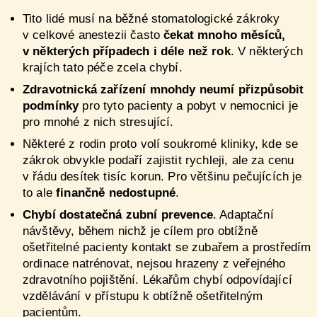
Tito lidé musí na běžné stomatologické zákroky
v celkové anestezii často
čekat mnoho měsíců,
v některých případech i déle než rok
. V některých
krajích tato péče zcela chybí.
Zdravotnická zařízení mnohdy neumí přizpůsobit
podmínky
pro tyto pacienty a pobyt v nemocnici je
pro mnohé z nich stresující.
Některé z rodin proto volí soukromé kliniky, kde se
zákrok obvykle podaří zajistit rychleji, ale za cenu
v řádu desítek tisíc korun. Pro většinu pečujících je
to ale
finančně nedostupné
.
Chybí dostatečná zubní prevence
. Adaptační
návštěvy, během nichž je cílem pro obtížně
ošetřitelné pacienty kontakt se zubařem a prostředím
ordinace natrénovat, nejsou hrazeny z veřejného
zdravotního pojištění. Lékařům chybí odpovídající
vzdělávání v přístupu k obtížně ošetřitelným
pacientům.