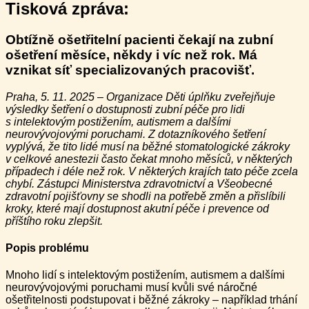
Tisková zpráva
:
Obtížně ošetřitelní pacienti čekají na zubní
ošetření měsíce, někdy i víc než rok. Má
vznikat síť specializovaných pracovišť.
Praha, 5. 11. 2025 – Organizace Děti úplňku zveřejňuje
výsledky šetření o dostupnosti zubní péče pro lidi
s intelektovým postižením, autismem a dalšími
neurovývojovými poruchami. Z dotazníkového šetření
vyplývá, že tito lidé musí na běžné stomatologické zákroky
v celkové anestezii často čekat mnoho měsíců, v některých
případech i déle než rok. V některých krajích tato péče zcela
chybí. Zástupci Ministerstva zdravotnictví a Všeobecné
zdravotní pojišťovny se shodli na potřebě změn a přislíbili
kroky, které mají dostupnost akutní péče i prevence od
příštího roku zlepšit.
Popis problému
Mnoho lidí s intelektovým postižením, autismem a dalšími
neurovývojovými poruchami musí kvůli své náročné
ošetřitelnosti podstupovat i běžné zákroky – například trhání