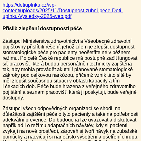
https://detiuplnku.cz/wp-
content/uploads/2025/11/Dostupnost-zubni-pece-Deti-
uplnku-Vysledky-2025-web.pdf
Příslib zlepšení dostupnosti péče
Zástupci Ministerstva zdravotnictví a Všeobecné zdravotní
pojišťovny přislíbili řešení, jehož cílem je zlepšit dostupnost
stomatologické péče pro pacienty neošetřitelné v běžném
režimu. Po celé České republice má postupně začít fungovat
síť pracovišť, která budou personálně i technicky zajištěna
tak, aby mohla provádět akutní i plánované stomatologické
zákroky pod celkovou narkózou, přičemž vznik této sítě by
měl zlepšit současnou situaci v oblasti kapacity a tím
i čekacích dob. Péče bude hrazena z veřejného zdravotního
pojištění a seznam pracovišť, která ji poskytují, bude veřejně
dostupný.
Zástupci všech odpovědných organizací se shodli na
důležitosti zajištění péče o tyto pacienty a také na potřebnosti
adekvátní prevence. Do budoucna lze uvažovat a diskutovat
například i o režimu adaptačních návštěv, kdy si pacienti
zvykají na nové prostředí, zároveň si tvoří návyk na zubařské
pomůcky a nacvičují si nanečisto vyšetření a ošetření chrupu.