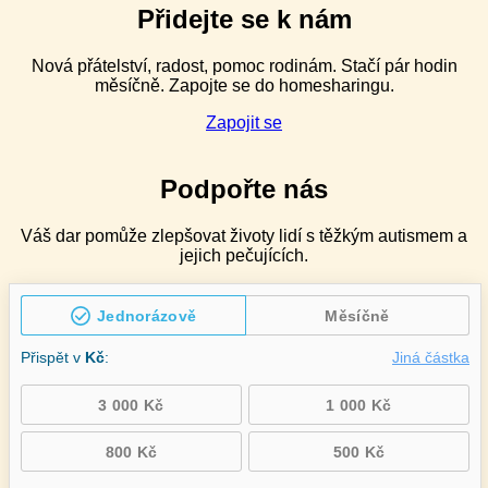
pro
Přidejte se k nám
speciální
pedagogy
Nová přátelství, radost, pomoc rodinám. Stačí pár hodin
v ZŠ
měsíčně. Zapojte se do homesharingu.
speciálních
–
Zapojit se
2denní
Podpořte nás
Váš dar pomůže zlepšovat životy lidí s těžkým autismem a
jejich pečujících.