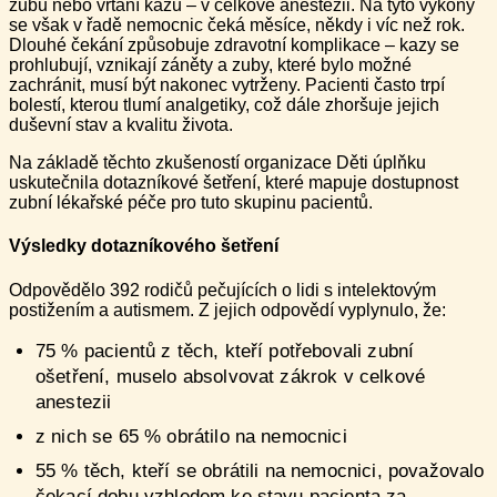
zubů nebo vrtání kazu – v celkové anestezii. Na tyto výkony
se však v řadě nemocnic čeká měsíce, někdy i víc než rok.
Dlouhé čekání způsobuje zdravotní komplikace – kazy se
prohlubují, vznikají záněty a zuby, které bylo možné
zachránit, musí být nakonec vytrženy. Pacienti často trpí
bolestí, kterou tlumí analgetiky, což dále zhoršuje jejich
duševní stav a kvalitu života.
Na základě těchto zkušeností organizace Děti úplňku
uskutečnila dotazníkové šetření, které mapuje dostupnost
zubní lékařské péče pro tuto skupinu pacientů.
Výsledky dotazníkového šetření
Odpovědělo 392 rodičů pečujících o lidi s intelektovým
postižením a autismem. Z jejich odpovědí vyplynulo, že:
75 % pacientů z těch, kteří potřebovali zubní
ošetření, muselo absolvovat zákrok v celkové
anestezii
z nich se 65 % obrátilo na nemocnici
55 % těch, kteří se obrátili na nemocnici, považovalo
čekací dobu vzhledem ke stavu pacienta za