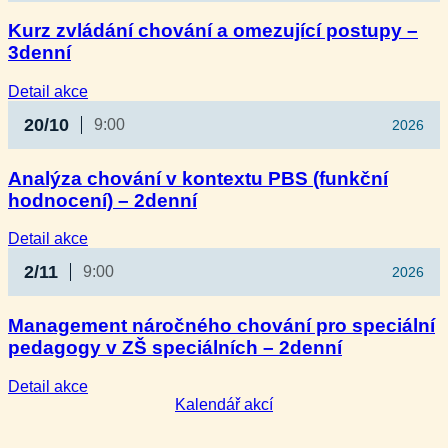
Kurz zvládání chování a omezující postupy –
3denní
:
Detail akce
Kurz
20/10
9:00
2026
zvládání
chování
a omezující
Analýza chování v kontextu PBS (funkční
postupy
hodnocení) – 2denní
–
3denní
:
Detail akce
Analýza
2/11
9:00
2026
chování
v kontextu
PBS
Management náročného chování pro speciální
(funkční
pedagogy v ZŠ speciálních – 2denní
hodnocení)
–
2denní
:
Detail akce
Management
Kalendář akcí
náročného
chování