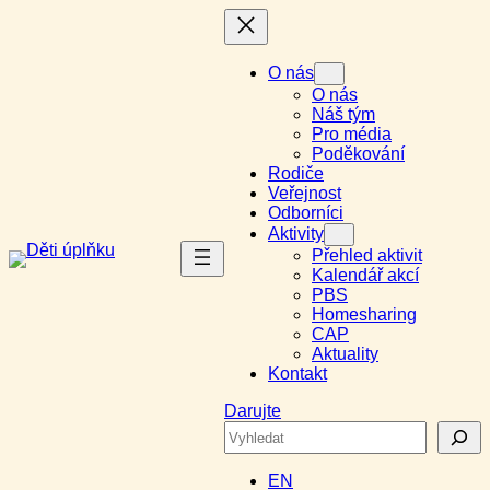
Přeskočit
na
obsah
O nás
O nás
Náš tým
Pro média
Poděkování
Rodiče
Veřejnost
Odborníci
Aktivity
Přehled aktivit
Kalendář akcí
PBS
Homesharing
CAP
Aktuality
Kontakt
Darujte
Search
EN