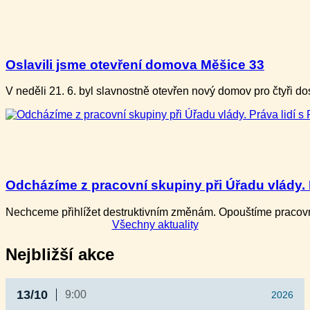
Oslavili jsme otevření domova Měšice 33
V neděli ​21. 6. b​yl slavnostně otevře​n nový domov pro ​čtyři
Odcházíme z pracovní skupiny při Úřadu vlády. P
Nechceme přihlížet destruktivním změnám. Opouštíme pracovní
Všechny aktuality
Nejbližší akce
13/10
9:00
2026