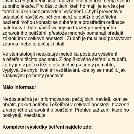
Čtvrtina respondentů kvůli obtížné ošetřitelnosti nemá svého
zubního lékaře. Pro část z těch, kteří ho mají, je to však jen
formální úkon bez provedení vyšetření. Chybí preventivní
adaptační návštěvy, během nichž si obtížně ošetřitelní
pacienti mohou kontakt se zubařem a prostředím ordinace
natrénovat. Tyto návštěvy nejsou hrazeny z veřejného
zdravotního pojištění, přestože mnohdy pomáhají předejít
zákrokům v celkové anestezii. Zubaři je musí buď poskytovat
zdarma, nebo je pečující platí.
Ve stomatologii neexistuje metodika postupu vyšetření
a ošetření těchto pacientů. Z doplňkového šetření u zubařů,
co by jim v péči o těžce ošetřitelné pacienty pomohlo,
vyplývá, že chybí kvalitní vzdělávání, kde by se naučili, jak
s takovými pacienty pracovat.
Málo informací
Nedostatečná je i informovanost pečujících: nevědí, kam se
obrátit, pokud potřebují ošetření v celkové anestezii hrazené
z veřejného zdravotního pojištění. Přehled zařízení, které ho
poskytují, neexistuje.
Kompletní výsledky šetření najdete zde: