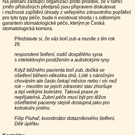
Na jednání zástupci organizací proto přislíbili, že v rámci
změn příslušných předpisů jsou připraveni diskutovat
i možnosti zajištění úhrady z veřejného zdravotního pojištění
pro tyto typy péče, bude-li existovat shoda i s odborným
garantem stomatologické péče, kterým je Česká
stomatologická komora.
P
ředstavte si, že vás bolí zub a musíte s tím rok
žít.
respondent šetření, rodič dospělého syna
s intelektovým postižením a autistickými rysy
Když běžného pacienta bolí zub, dočká se
ošetření během několika dnů. Lidé s náročným
chováním ale často čekají měsíce nebo i víc než
rok – mezitím se jejich zdravotní stav zhoršuje
a trpí velkými bolestmi. Taková praxe je
nepřijatelná. Zubní péče musí být pro těžce
ošetřitelné pacienty stejně dostupná jako pro
kohokoliv jiného.
Filip Pluhař, koordinátor dotazníkového šetření,
Děti úplňku