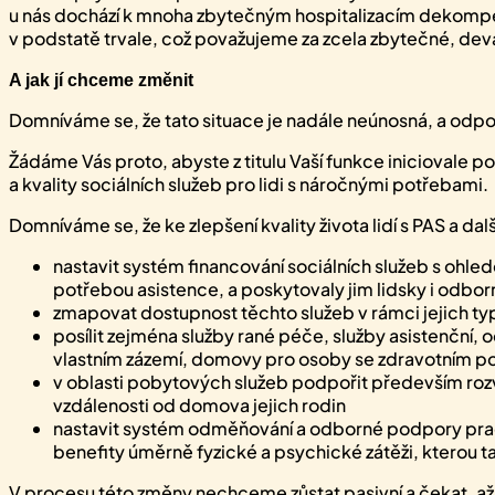
u nás dochází k mnoha zbytečným hospitalizacím dekompenzo
v podstatě trvale, což považujeme za zcela zbytečné, deva
A jak jí chceme změnit
Domníváme se, že tato situace je nadále neúnosná, a odpo
Žádáme Vás proto, abyste z titulu Vaší funkce iniciovale po
a kvality sociálních služeb pro lidi s náročnými potřebami.
Domníváme se, že ke zlepšení kvality života lidí s PAS a 
nastavit systém financování sociálních služeb s ohled
potřebou asistence, a poskytovaly jim lidsky i odbo
zmapovat dostupnost těchto služeb v rámci jejich typ
posílit zejména služby rané péče, služby asistenční
vlastním zázemí, domovy pro osoby se zdravotním po
v oblasti pobytových služeb podpořit především rozv
vzdálenosti od domova jejich rodin
nastavit systém odměňování a odborné podpory pracov
benefity úměrně fyzické a psychické zátěži, kterou t
V procesu této změny nechceme zůstat pasivní a čekat, až se