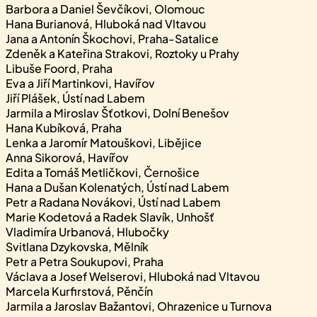
Barbora a Daniel Ševčíkovi, Olomouc
Hana Burianová, Hluboká nad Vltavou
Jana a Antonín Škochovi, Praha-Satalice
Zdeněk a Kateřina Strakovi, Roztoky u Prahy
Libuše Foord, Praha
Eva a Jiří Martinkovi, Havířov
Jiří Plášek, Ústí nad Labem
Jarmila a Miroslav Šťotkovi, Dolní Benešov
Hana Kubíková, Praha
Lenka a Jaromír Matouškovi, Libějice
Anna Sikorová, Havířov
Edita a Tomáš Metličkovi, Černošice
Hana a Dušan Kolenatých, Ústí nad Labem
Petr a Radana Novákovi, Ústí nad Labem
Marie Kodetová a Radek Slavík, Unhošť
Vladimíra Urbanová, Hlubočky
Svitlana Dzykovska, Mělník
Petr a Petra Soukupovi, Praha
Václava a Josef Welserovi, Hluboká nad Vltavou
Marcela Kurfirstová, Pěnčín
Jarmila a Jaroslav Bažantovi, Ohrazenice u Turnova