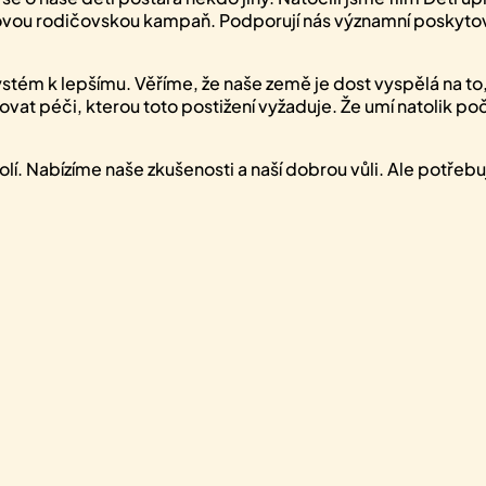
vou rodičovskou kampaň. Podporují nás významní poskytova
stém k lepšímu. Věříme, že naše země je dost vyspělá na to, 
at péči, kterou toto postižení vyžaduje. Že umí natolik počít
lí. Nabízíme naše zkušenosti a naší dobrou vůli. Ale potře