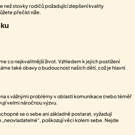
 než stovky rodičů požadující zlepšení kvality
ůžete přečíst níže.
ňku
e co nejkvalitnější život. Vzhledem k jejich postižení
me také obavy o budoucnost našich dětí, což je hlavní
ena s vážnými problémy v oblasti komunikace (nebo téměř
ují velmi náročnou výzvu.
 schopné se o sebe ani základně postarat, vyžadují
bo „neovladatelné“, poškozují věci kolem sebe. Nejde