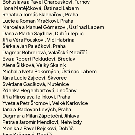
Bohuslava a Pavel Charouskovi, Turnov
Ilona Matějčková, Ústí nad Labem
Renata a Tomáš Sklenářovi, Praha
Lucie a Roman Mráčkovi, Praha
Marcela a Manuel Gómezovi, Ústí nad Labem
Dana a Martin Sajdlovi, Dubí u Teplic
Jiří a Věra Fouskovi, Vlčí Habřina
Šárka a Jan Palečkovi, Praha
Dagmar Röhrerová, Valašské Meziříčí
Eva a Robert Pokludovi, Břeclav
Alena Šišková, Velký Skalník
Michal a Iveta Pokorných, Ústí nad Labem
Ján a Lucie Zajícovi, Škvorec
Světlana Gacíková, Mutěnice
Zdenka Hegenbartová, Jinočany
Jiří a Miroslava Jelínkovi, Praha
Yveta a Petr Šromovi, Velké Karlovice
Jana a Radovan Levých, Praha
Dagmar a Milan Zápotoční, Jihlava
Petra a Jaromír Mendlovi, Nehvizdy
Monika a Pavel Rejskovi, Dobříš
Jana Krčmová, Dobříš