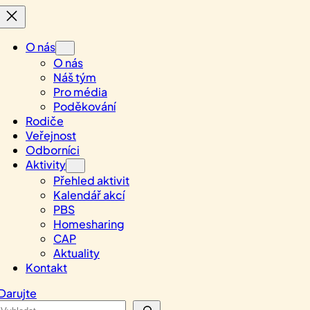
O nás
O nás
Náš tým
Pro média
Poděkování
Rodiče
Veřejnost
Odborníci
Aktivity
Přehled aktivit
Kalendář akcí
PBS
Homesharing
CAP
Aktuality
Kontakt
Darujte
Search