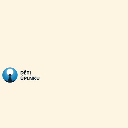
Přeskočit
na
obsah