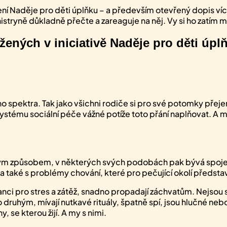
ní Naděje pro děti úplňku – a především otevřený dopis více
istryně důkladně přečte a zareaguje na něj. Vy si ho zatím m
žených v iniciativě Naděje pro děti úpl
o spektra. Tak jako všichni rodiče si pro své potomky přejem
ému sociální péče vážné potíže toto přání naplňovat. A má
ůzným způsobem, v některých svých podobách pak bývá spoj
také s problémy chování, které pro pečující okolí představ
ranci pro stres a zátěž, snadno propadají záchvatům. Nejsou
druhým, mívají nutkavé rituály, špatně spí, jsou hlučné ne
, se kterou žijí. A my s nimi.