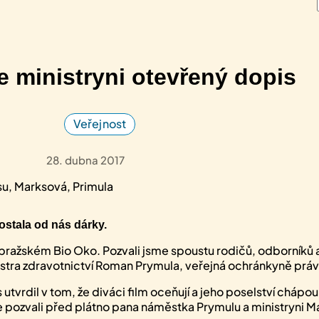
e ministryni otevřený dopis
Veřejnost
28. dubna 2017
ostala od nás dárky.
 pražském Bio Oko. Pozvali jsme spoustu rodičů, odborníků a 
nistra zdravotnictví Roman Prymula, veřejná ochránkyně p
tvrdil v tom, že diváci film oceňují a jeho poselství chápou.
sme pozvali před plátno pana náměstka Prymulu a ministryni 