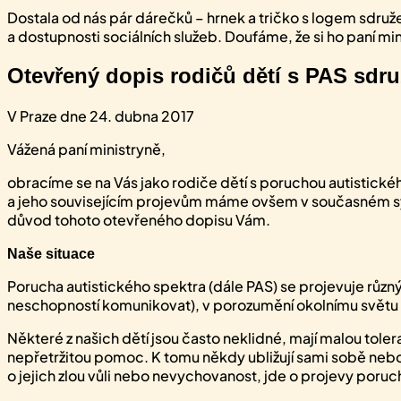
Dostala od nás pár dárečků – hrnek a tričko s logem sdruže
a dostupnosti sociálních služeb. Doufáme, že si ho paní min
Otevřený dopis rodičů dětí s PAS sdru
V Praze dne 24. dubna 2017
Vážená paní ministryně,
obracíme se na Vás jako rodiče dětí s poruchou autistickéh
a jeho souvisejícím projevům máme ovšem v současném syst
důvod tohoto otevřeného dopisu Vám.
Naše situace
Porucha autistického spektra (dále PAS) se projevuje r
neschopností komunikovat), v porozumění okolnímu světu a 
Některé z našich dětí jsou často neklidné, mají malou tole
nepřetržitou pomoc. K tomu někdy ubližují sami sobě nebo 
o jejich zlou vůli nebo nevychovanost, jde o projevy poruchy