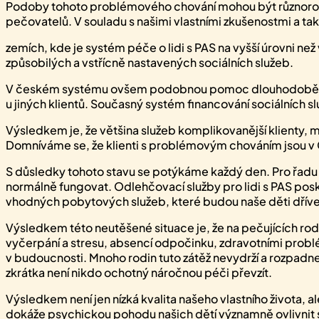
Podoby tohoto problémového chování mohou být různorodé,
pečovatelů. V souladu s našimi vlastními zkušenostmi a ta
zemích, kde je systém péče o lidi s PAS na vyšší úrovni 
způsobilých a vstřícně nastavených sociálních služeb.
V českém systému ovšem podobnou pomoc dlouhodobě postr
u jiných klientů. Současný systém financování sociálních s
Výsledkem je, že většina služeb komplikovanější klienty, m
Domníváme se, že klienti s problémovým chováním jsou v Č
S důsledky tohoto stavu se potýkáme každý den. Pro řadu z 
normálně fungovat. Odlehčovací služby pro lidi s PAS pos
vhodných pobytových služeb, které budou naše děti dříve
Výsledkem této neutěšené situace je, že na pečujících rod
vyčerpání a stresu, absencí odpočinku, zdravotními problé
v budoucnosti. Mnoho rodin tuto zátěž nevydrží a rozpadne s
zkrátka není nikdo ochotný náročnou péči převzít.
Výsledkem není jen nízká kvalita našeho vlastního života,
dokáže psychickou pohodu našich dětí významně ovlivnit