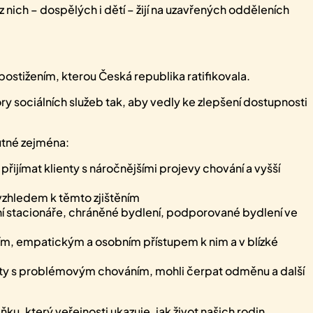
ich – dospělých i dětí – žijí na uzavřených odděleních
stižením, kterou Česká republika ratifikovala.
ory sociálních služeb tak, aby vedly ke zlepšení dostupnosti
nutné zejména:
řijímat klienty s náročnějšími projevy chování a vyšší
 vzhledem k těmto zjištěním
ní stacionáře, chráněné bydlení, podporované bydlení ve
ím, empatickým a osobním přístupem k nim a v blízké
ienty s problémovým chováním, mohli čerpat odměnu a další
ku, který veřejnosti ukazuje, jak život našich rodin