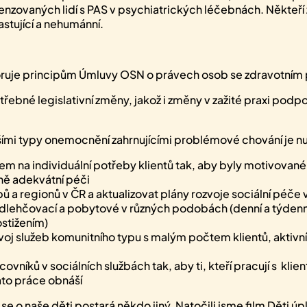
vaných lidí s PAS v psychiatrických léčebnách. Někteří z n
stující a nehumánní.
ruje principům Úmluvy OSN o právech osob se zdravotním po
třebné legislativní změny, jakož i změny v zažité praxi podp
dalšími typy onemocnění zahrnujícími problémové chování je 
em na individuální potřeby klientů tak, aby byly motivované p
rně adekvátní péči
ů a regionů v ČR a aktualizovat plány rozvoje sociální péče
, odlehčovací a pobytové v různých podobách (denní a týden
stižením)
oj služeb komunitního typu s malým počtem klientů, aktivn
níků v sociálních službách tak, aby ti, kteří pracují s kl
ato práce obnáší
 o naše děti postará někdo jiný. Natočili jsme film Děti úplň