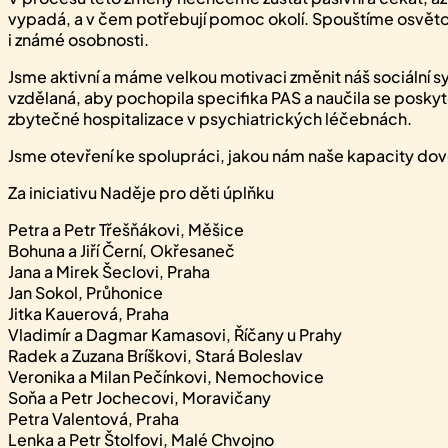
vypadá, a v čem potřebují pomoc okolí. Spouštíme osvěto
i známé osobnosti.
Jsme aktivní a máme velkou motivaci změnit náš sociální sy
vzdělaná, aby pochopila specifika PAS a naučila se poskytov
zbytečné hospitalizace v psychiatrických léčebnách.
Jsme otevření ke spolupráci, jakou nám naše kapacity dovo
Za iniciativu Naděje pro děti úplňku
Petra a Petr Třešňákovi, Měšice
Bohuna a Jiří Černí, Okřesaneč
Jana a Mirek Šeclovi, Praha
Jan Sokol, Průhonice
Jitka Kauerová, Praha
Vladimír a Dagmar Kamasovi, Říčany u Prahy
Radek a Zuzana Bríškovi, Stará Boleslav
Veronika a Milan Pečínkovi, Nemochovice
Soňa a Petr Jochecovi, Moravičany
Petra Valentová, Praha
Lenka a Petr Štolfovi, Malé Chvojno