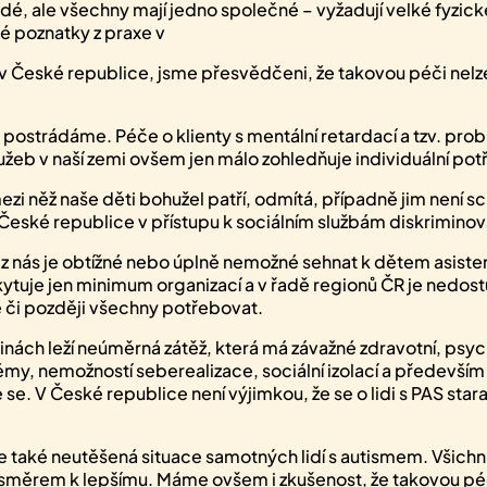
 ale všechny mají jedno společné – vyžadují velké fyzické
ké poznatky z praxe v
než v České republice, jsme přesvědčeni, že takovou péči 
ádáme. Péče o klienty s mentální retardací a tzv. problé
lužeb v naší zemi ovšem jen málo zohledňuje individuální pot
ezi něž naše děti bohužel patří, odmítá, případně jim není s
eské republice v přístupu k sociálním službám diskriminov
nás je obtížné nebo úplně nemožné sehnat k dětem asistenty,
kytuje jen minimum organizací a v řadě regionů ČR je nedo
 či později všechny potřebovat.
inách leží neúměrná zátěž, která má závažné zdravotní, psy
my, nemožností seberealizace, sociální izolací a především 
e. V České republice není výjimkou, že se o lidi s PAS stara
 ale také neutěšená situace samotných lidí s autismem. Všic
 směrem k lepšímu. Máme ovšem i zkušenost, že takovou p