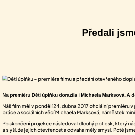
Předali jsm
Na premiéru Dětí úplňku dorazila i Michaela Marksová. A d
Náš film měl v pondělí 24. dubna 2017 oficiální premiéru v
práce a sociálních věcí Michaela Marksová, náměstek mi
Po skončení projekce následoval dlouhý potlesk, který nás u
a slyší, že jejich otevřenost a odvaha měly smysl. Poté j